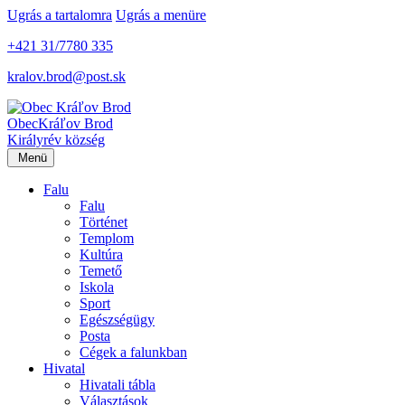
Ugrás a tartalomra
Ugrás a menüre
+421 31/7780 335
kralov.brod@post.sk
Obec
Kráľov Brod
Királyrév község
Menü
Falu
Falu
Történet
Templom
Kultúra
Temető
Iskola
Sport
Egészségügy
Posta
Cégek a falunkban
Hivatal
Hivatali tábla
Választások