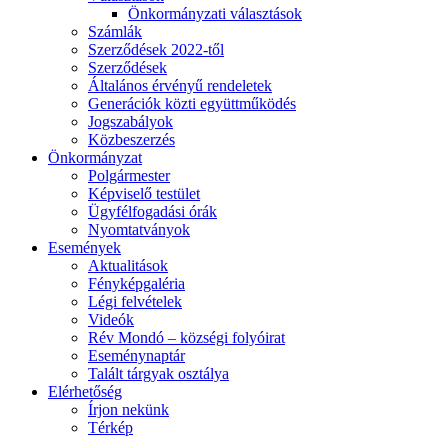
Önkormányzati választások
Számlák
Szerződések 2022-től
Szerződések
Általános érvényű rendeletek
Generációk közti együttműködés
Jogszabályok
Közbeszerzés
Önkormányzat
Polgármester
Képviselő testület
Ügyfélfogadási órák
Nyomtatványok
Események
Aktualitások
Fényképgaléria
Légi felvételek
Videók
Rév Mondó – községi folyóirat
Eseménynaptár
Talált tárgyak osztálya
Elérhetőség
Írjon nekünk
Térkép