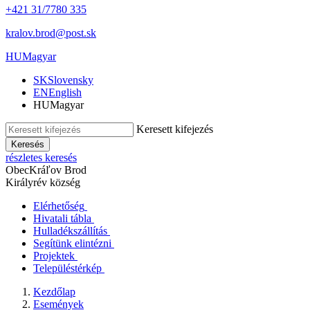
+421 31/7780 335
kralov.brod@post.sk
HU
Magyar
SK
Slovensky
EN
English
HU
Magyar
Keresett kifejezés
Keresés
részletes keresés
Obec
Kráľov Brod
Királyrév község
Elérhetőség
Hivatali tábla
Hulladékszállítás
Segítünk elintézni
Projektek
Településtérkép
Kezdőlap
Események