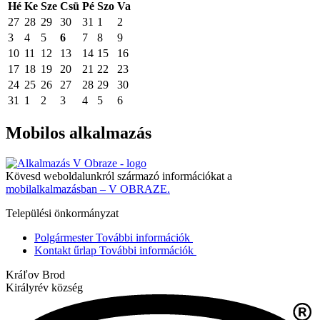
Hé
Ke
Sze
Csü
Pé
Szo
Va
27
28
29
30
31
1
2
3
4
5
6
7
8
9
10
11
12
13
14
15
16
17
18
19
20
21
22
23
24
25
26
27
28
29
30
31
1
2
3
4
5
6
Mobilos alkalmazás
Kövesd weboldalunkról származó információkat a
mobilalkalmazásban – V OBRAZE.
Települési önkormányzat
Polgármester
További információk
Kontakt űrlap
További információk
Kráľov Brod
Királyrév község