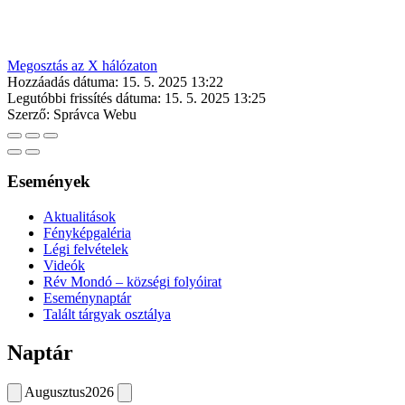
Megosztás az X hálózaton
Hozzáadás dátuma:
15. 5. 2025 13:22
Legutóbbi frissítés dátuma:
15. 5. 2025 13:25
Szerző:
Správca Webu
Események
Aktualitások
Fényképgaléria
Légi felvételek
Videók
Rév Mondó – községi folyóirat
Eseménynaptár
Talált tárgyak osztálya
Naptár
Augusztus
2026