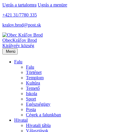
Ugrás a tartalomra
Ugrás a menüre
+421 31/7780 335
kralov.brod@post.sk
Obec
Kráľov Brod
Királyrév község
Menü
Falu
Falu
Történet
Templom
Kultúra
Temető
Iskola
Sport
Egészségügy
Posta
Cégek a falunkban
Hivatal
Hivatali tábla
Választások