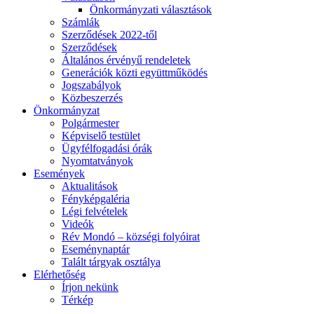
Önkormányzati választások
Számlák
Szerződések 2022-től
Szerződések
Általános érvényű rendeletek
Generációk közti együttműködés
Jogszabályok
Közbeszerzés
Önkormányzat
Polgármester
Képviselő testület
Ügyfélfogadási órák
Nyomtatványok
Események
Aktualitások
Fényképgaléria
Légi felvételek
Videók
Rév Mondó – községi folyóirat
Eseménynaptár
Talált tárgyak osztálya
Elérhetőség
Írjon nekünk
Térkép