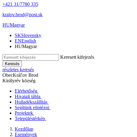
+421 31/7780 335
kralov.brod@post.sk
HU
Magyar
SK
Slovensky
EN
English
HU
Magyar
Keresett kifejezés
Keresés
részletes keresés
Obec
Kráľov Brod
Királyrév község
Elérhetőség
Hivatali tábla
Hulladékszállítás
Segítünk elintézni
Projektek
Településtérkép
Kezdőlap
Események