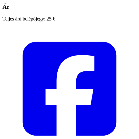
Ár
Teljes árú belépőjegy: 25 €