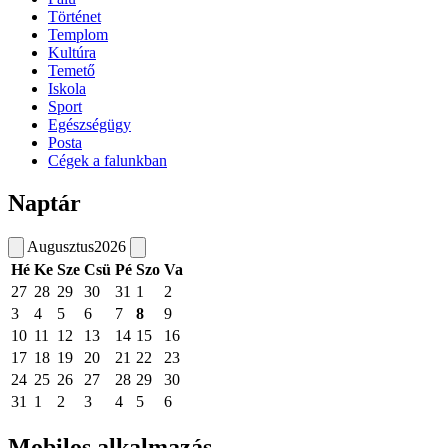
Történet
Templom
Kultúra
Temető
Iskola
Sport
Egészségügy
Posta
Cégek a falunkban
Naptár
Augusztus
2026
Hé
Ke
Sze
Csü
Pé
Szo
Va
27
28
29
30
31
1
2
3
4
5
6
7
8
9
10
11
12
13
14
15
16
17
18
19
20
21
22
23
24
25
26
27
28
29
30
31
1
2
3
4
5
6
Mobilos alkalmazás