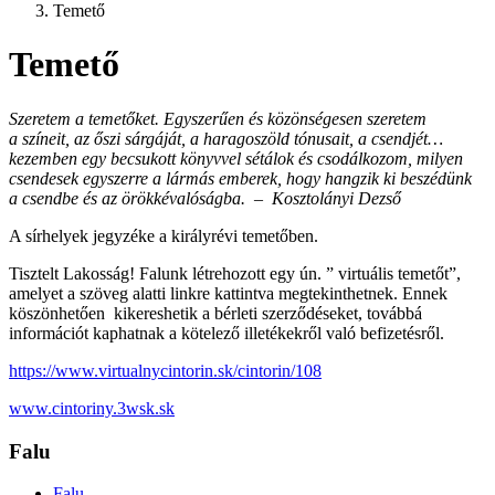
Temető
Temető
Szeretem a temetőket. Egyszerűen és közönségesen szeretem
a színeit, az őszi sárgáját, a haragoszöld tónusait, a csendjét…
kezemben egy becsukott könyvvel sétálok és csodálkozom, milyen
csendesek egyszerre a lármás emberek, hogy hangzik ki beszédünk
a csendbe és az örökkévalóságba. – Kosztolányi Dezső
A sírhelyek jegyzéke a királyrévi temetőben.
Tisztelt Lakosság! Falunk létrehozott egy ún. ” virtuális temetőt”,
amelyet a szöveg alatti linkre kattintva megtekinthetnek. Ennek
köszönhetően kikereshetik a bérleti szerződéseket, továbbá
információt kaphatnak a kötelező illetékekről való befizetésről.
https://www.virtualnycintorin.sk/cintorin/108
www.cintoriny.3wsk.sk
Falu
Falu