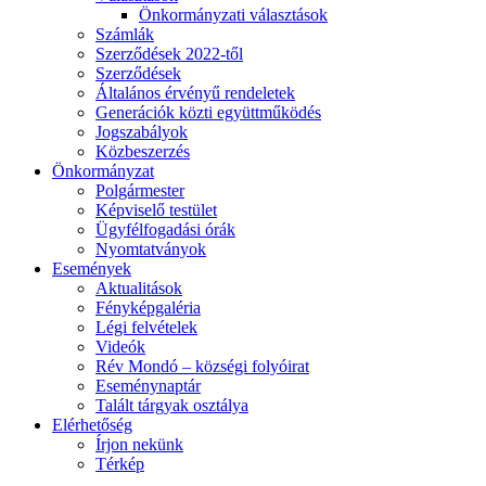
Önkormányzati választások
Számlák
Szerződések 2022-től
Szerződések
Általános érvényű rendeletek
Generációk közti együttműködés
Jogszabályok
Közbeszerzés
Önkormányzat
Polgármester
Képviselő testület
Ügyfélfogadási órák
Nyomtatványok
Események
Aktualitások
Fényképgaléria
Légi felvételek
Videók
Rév Mondó – községi folyóirat
Eseménynaptár
Talált tárgyak osztálya
Elérhetőség
Írjon nekünk
Térkép