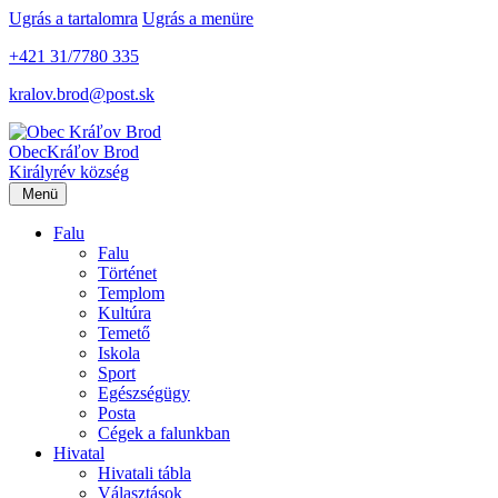
Ugrás a tartalomra
Ugrás a menüre
+421 31/7780 335
kralov.brod@post.sk
Obec
Kráľov Brod
Királyrév község
Menü
Falu
Falu
Történet
Templom
Kultúra
Temető
Iskola
Sport
Egészségügy
Posta
Cégek a falunkban
Hivatal
Hivatali tábla
Választások