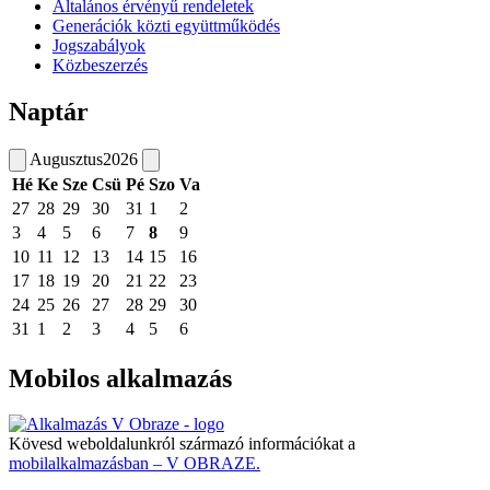
Általános érvényű rendeletek
Generációk közti együttműködés
Jogszabályok
Közbeszerzés
Naptár
Augusztus
2026
Hé
Ke
Sze
Csü
Pé
Szo
Va
27
28
29
30
31
1
2
3
4
5
6
7
8
9
10
11
12
13
14
15
16
17
18
19
20
21
22
23
24
25
26
27
28
29
30
31
1
2
3
4
5
6
Mobilos alkalmazás
Kövesd weboldalunkról származó információkat a
mobilalkalmazásban – V OBRAZE.