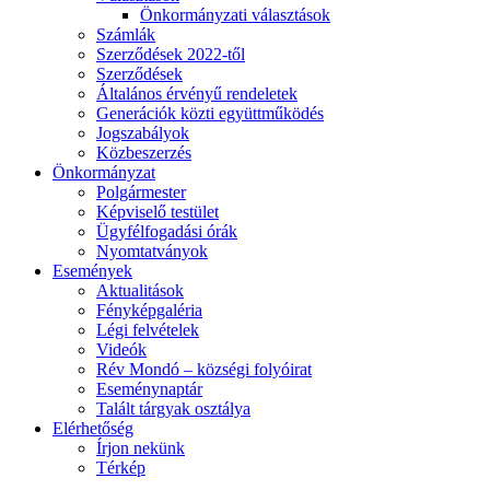
Önkormányzati választások
Számlák
Szerződések 2022-től
Szerződések
Általános érvényű rendeletek
Generációk közti együttműködés
Jogszabályok
Közbeszerzés
Önkormányzat
Polgármester
Képviselő testület
Ügyfélfogadási órák
Nyomtatványok
Események
Aktualitások
Fényképgaléria
Légi felvételek
Videók
Rév Mondó – községi folyóirat
Eseménynaptár
Talált tárgyak osztálya
Elérhetőség
Írjon nekünk
Térkép