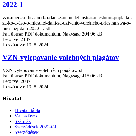
2022-1
vzn-obec-kralov-brod-o-dani-z-nehnutelnosti-o-miestnom-poplatku-
za-ko-a-dso-o-miestnej-dani-za-uzivanie-verejneho-priestranstva-o-
miestnej-dani-2022-1.pdf
Fájl típusa: PDF dokumentum, Nagyság: 204,96 kB
Letöltve: 213×
Hozzáadva:
19. 8. 2024
VZN-vylepovanie volebných plagátov
VZN-vylepovanie volebných plagátov.pdf
Fájl típusa: PDF dokumentum, Nagyság: 415,06 kB
Letöltve: 203×
Hozzáadva:
19. 8. 2024
Hivatal
Hivatali tábla
Választások
Számlák
Szerződések 2022-től
Szerződések