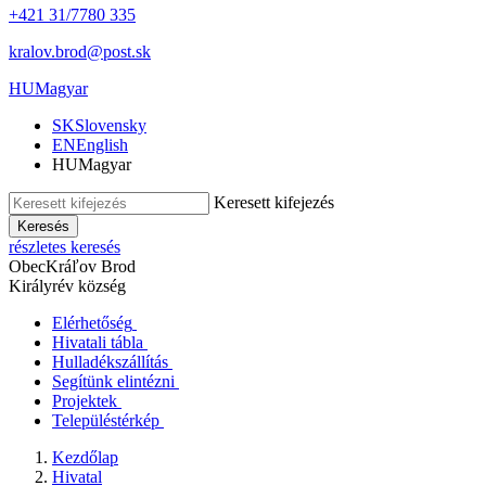
+421 31/7780 335
kralov.brod@post.sk
HU
Magyar
SK
Slovensky
EN
English
HU
Magyar
Keresett kifejezés
Keresés
részletes keresés
Obec
Kráľov Brod
Királyrév község
Elérhetőség
Hivatali tábla
Hulladékszállítás
Segítünk elintézni
Projektek
Településtérkép
Kezdőlap
Hivatal