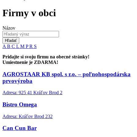
Firmy v obci
Názov
Hľadať
A
B
C
L
M
P
R
S
Pridajte si svoju firmu na obecné stránky!
Umiestnenie je ZDARMA!
AGROSTAAR KB spol. s r.o. – poľnohospodárska
prvovýroba
Adresa: 925 41 Kráľov Brod 2
Bistro Omega
Adresa: Kráľov Brod 232
Can Cun Bar