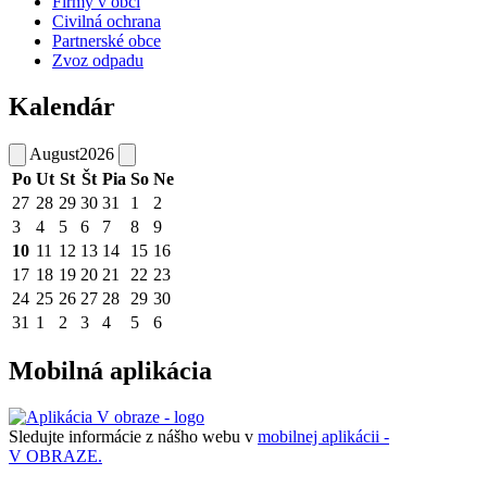
Firmy v obci
Civilná ochrana
Partnerské obce
Zvoz odpadu
Kalendár
August
2026
Po
Ut
St
Št
Pia
So
Ne
27
28
29
30
31
1
2
3
4
5
6
7
8
9
10
11
12
13
14
15
16
17
18
19
20
21
22
23
24
25
26
27
28
29
30
31
1
2
3
4
5
6
Mobilná aplikácia
Sledujte informácie z nášho webu v
mobilnej aplikácii -
V OBRAZE.