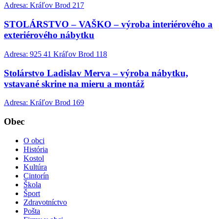
Adresa: Kráľov Brod 217
STOLÁRSTVO – VAŠKO – výroba interiérového a
exteriérového nábytku
Adresa: 925 41 Kráľov Brod 118
Stolárstvo Ladislav Merva – výroba nábytku,
vstavané skrine na mieru a montáž
Adresa: Kráľov Brod 169
Obec
O obci
História
Kostol
Kultúra
Cintorín
Škola
Šport
Zdravotníctvo
Pošta