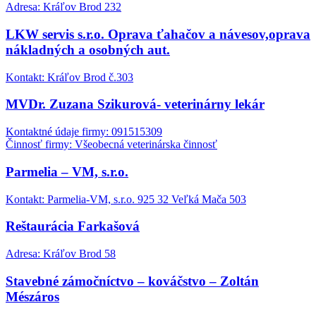
Adresa: Kráľov Brod 232
LKW servis s.r.o. Oprava ťahačov a návesov,oprava
nákladných a osobných aut.
Kontakt: Kráľov Brod č.303
MVDr. Zuzana Szikurová- veterinárny lekár
Kontaktné údaje firmy: 091515309
Činnosť firmy: Všeobecná veterinárska činnosť
Parmelia – VM, s.r.o.
Kontakt: Parmelia-VM, s.r.o. 925 32 Veľká Mača 503
Reštaurácia Farkašová
Adresa: Kráľov Brod 58
Stavebné zámočníctvo – kováčstvo – Zoltán
Mészáros