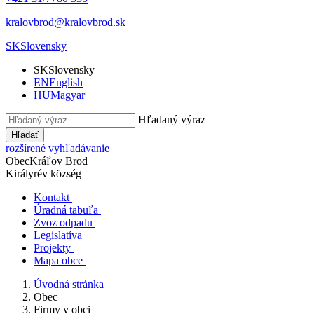
kralovbrod@kralovbrod.sk
SK
Slovensky
SK
Slovensky
EN
English
HU
Magyar
Hľadaný výraz
Hľadať
rozšírené vyhľadávanie
Obec
Kráľov Brod
Királyrév község
Kontakt
Úradná tabuľa
Zvoz odpadu
Legislatíva
Projekty
Mapa obce
Úvodná stránka
Obec
Firmy v obci