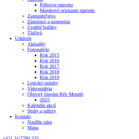
Príhovor starostu
Majekové priznanie starostu
Zastupiteľstvo
Zápisnice a uznesenia
Úradné hodiny
Tlačivá
Udalosti
Aktuality
Fotogalérie
Rok 2015
Rok 2016
Rok 2017
Rok 2018
Rok 2019
Letecké snímky
Videogaléria
Obecný časopis Rév Mondó
2025
Kalendár akcií
Straty a nálezy
Kontakt
Napíšte nám
Mapa
+421 31/7780 335