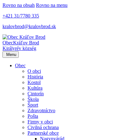
Rovno na obsah
Rovno na menu
+421 31/7780 335
kralovbrod@kralovbrod.sk
Obec
Kráľov Brod
Királyrév község
Menu
Obec
O obci
História
Kostol
Kultúra
Cintorín
Škola
Šport
Zdravotníctvo
Pošta
Firmy v obci
Civilná ochrana
Partnerské obce
Nagynyárád