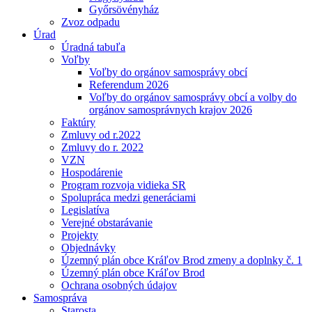
Győrsövényház
Zvoz odpadu
Úrad
Úradná tabuľa
Voľby
Voľby do orgánov samosprávy obcí
Referendum 2026
Voľby do orgánov samosprávy obcí a volby do
orgánov samosprávnych krajov 2026
Faktúry
Zmluvy od r.2022
Zmluvy do r. 2022
VZN
Hospodárenie
Program rozvoja vidieka SR
Spolupráca medzi generáciami
Legislatíva
Verejné obstarávanie
Projekty
Objednávky
Územný plán obce Kráľov Brod zmeny a doplnky č. 1
Územný plán obce Kráľov Brod
Ochrana osobných údajov
Samospráva
Starosta