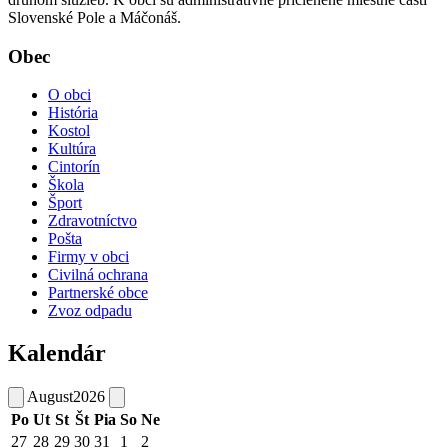
Slovenské Pole a Máčonáš.
Obec
O obci
História
Kostol
Kultúra
Cintorín
Škola
Šport
Zdravotníctvo
Pošta
Firmy v obci
Civilná ochrana
Partnerské obce
Zvoz odpadu
Kalendár
August
2026
Po
Ut
St
Št
Pia
So
Ne
27
28
29
30
31
1
2