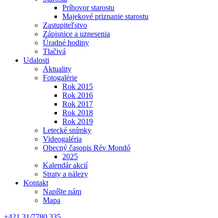
Príhovor starostu
Majekové priznanie starostu
Zastupiteľstvo
Zápisnice a uznesenia
Úradné hodiny
Tlačivá
Udalosti
Aktuality
Fotogalérie
Rok 2015
Rok 2016
Rok 2017
Rok 2018
Rok 2019
Letecké snímky
Videogaléria
Obecný časopis Rév Mondó
2025
Kalendár akcií
Straty a nálezy
Kontakt
Napíšte nám
Mapa
+421 31/7780 335