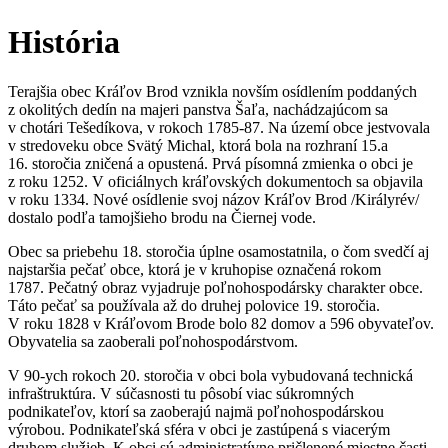
História
Terajšia obec Kráľov Brod vznikla novším osídlením poddaných
z okolitých dedín na majeri panstva Šaľa, nachádzajúcom sa
v chotári Tešedíkova, v rokoch 1785-87. Na území obce jestvovala
v stredoveku obce Svätý Michal, ktorá bola na rozhraní 15.a
16. storočia zničená a opustená. Prvá písomná zmienka o obci je
z roku 1252. V oficiálnych kráľovských dokumentoch sa objavila
v roku 1334. Nové osídlenie svoj názov Kráľov Brod /Királyrév/
dostalo podľa tamojšieho brodu na Čiernej vode.
Obec sa priebehu 18. storočia úplne osamostatnila, o čom svedčí aj
najstaršia pečať obce, ktorá je v kruhopise označená rokom
1787. Pečatný obraz vyjadruje poľnohospodársky charakter obce.
Táto pečať sa používala až do druhej polovice 19. storočia.
V roku 1828 v Kráľovom Brode bolo 82 domov a 596 obyvateľov.
Obyvatelia sa zaoberali poľnohospodárstvom.
V 90-ych rokoch 20. storočia v obci bola vybudovaná technická
infraštruktúra. V súčasnosti tu pôsobí viac súkromných
podnikateľov, ktorí sa zaoberajú najmä poľnohospodárskou
výrobou. Podnikateľská sféra v obci je zastúpená s viacerým
druhom služieb. K obci sú administratívne pričlenené miestne časti