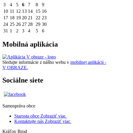
3
4
5
6
7
8
9
10
11
12
13
14
15
16
17
18
19
20
21
22
23
24
25
26
27
28
29
30
31
1
2
3
4
5
6
Mobilná aplikácia
Sledujte informácie z nášho webu v
mobilnej aplikácii -
V OBRAZE.
Sociálne siete
Samospráva obce
Starosta obce
Zobraziť viac
Kontaktujte nás
Zobraziť viac
Kráľov Brod