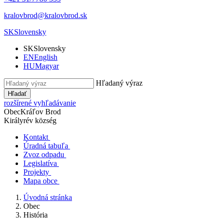
kralovbrod@kralovbrod.sk
SK
Slovensky
SK
Slovensky
EN
English
HU
Magyar
Hľadaný výraz
Hľadať
rozšírené vyhľadávanie
Obec
Kráľov Brod
Királyrév község
Kontakt
Úradná tabuľa
Zvoz odpadu
Legislatíva
Projekty
Mapa obce
Úvodná stránka
Obec
História