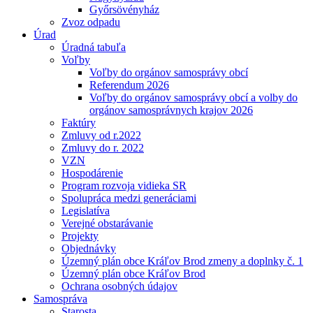
Győrsövényház
Zvoz odpadu
Úrad
Úradná tabuľa
Voľby
Voľby do orgánov samosprávy obcí
Referendum 2026
Voľby do orgánov samosprávy obcí a volby do
orgánov samosprávnych krajov 2026
Faktúry
Zmluvy od r.2022
Zmluvy do r. 2022
VZN
Hospodárenie
Program rozvoja vidieka SR
Spolupráca medzi generáciami
Legislatíva
Verejné obstarávanie
Projekty
Objednávky
Územný plán obce Kráľov Brod zmeny a doplnky č. 1
Územný plán obce Kráľov Brod
Ochrana osobných údajov
Samospráva
Starosta