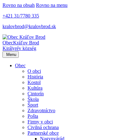
Rovno na obsah
Rovno na menu
+421 31/7780 335
kralovbrod@kralovbrod.sk
Obec
Kráľov Brod
Királyrév község
Menu
Obec
O obci
História
Kostol
Kultúra
Cintorín
Škola
Šport
Zdravotníctvo
Pošta
Firmy v obci
Civilná ochrana
Partnerské obce
Nagynyárád