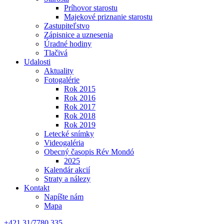
Príhovor starostu
Majekové priznanie starostu
Zastupiteľstvo
Zápisnice a uznesenia
Úradné hodiny
Tlačivá
Udalosti
Aktuality
Fotogalérie
Rok 2015
Rok 2016
Rok 2017
Rok 2018
Rok 2019
Letecké snímky
Videogaléria
Obecný časopis Rév Mondó
2025
Kalendár akcií
Straty a nálezy
Kontakt
Napíšte nám
Mapa
+421 31/7780 335