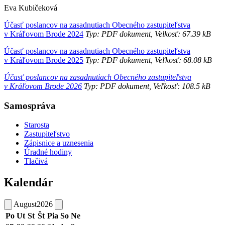
Eva Kubičeková
Účasť poslancov na zasadnutiach Obecného zastupiteľstva
v Kráľovom Brode 2024
Typ: PDF dokument, Velkosť: 67.39 kB
Účasť poslancov na zasadnutiach Obecného zastupiteľstva
v Kráľovom Brode 2025
Typ: PDF dokument, Veľkosť: 68.08 kB
Účasť poslancov na zasadnutiach Obecného zastupiteľstva
v Kráľovom Brode 2026
Typ: PDF dokument, Veľkosť: 108.5 kB
Samospráva
Starosta
Zastupiteľstvo
Zápisnice a uznesenia
Úradné hodiny
Tlačivá
Kalendár
August
2026
Po
Ut
St
Št
Pia
So
Ne