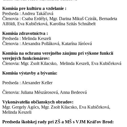
Komisia pre kultúru a vzdelanie :
Predseda : Andrea Takáčová
Členovia : Csaba Erdélyi, Mgr. Darina Mikuš Czirák, Bernadeta
Alföldi, Eva Kubičeková, Karolína Szitás Schnábelt
Komisia zdravotníctva :
Predseda : Melinda Keszeli
Členovia : Alexandra Polláková, Katarína Járóová
Komisia na ochranu verejného záujmu pri výkone funkcií
verejných funkcionárov:
Členovia: Mgr. Zsolt Kilacsko, Melinda Keszeli, Eva Kubičeková
Komisia výstavby a bývania:
Predseda : Alexander Keller
Členovia: Juliana Mészárosová, Anna Bedeová
Vykonávatelia občianskych obradov:
Mgr. Gergely Agócs, Mgr. Zsolt Kilacsko, Eva Kubičeková,
Melinda Keszeli
Predseda školskej rady pri ZŠ a MŠ s VJM Kráľov Brod: