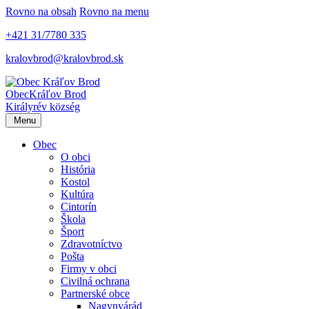
Rovno na obsah
Rovno na menu
+421 31/7780 335
kralovbrod@kralovbrod.sk
Obec
Kráľov Brod
Királyrév község
Menu
Obec
O obci
História
Kostol
Kultúra
Cintorín
Škola
Šport
Zdravotníctvo
Pošta
Firmy v obci
Civilná ochrana
Partnerské obce
Nagynyárád