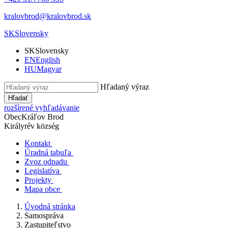
kralovbrod@kralovbrod.sk
SK
Slovensky
SK
Slovensky
EN
English
HU
Magyar
Hľadaný výraz
Hľadať
rozšírené vyhľadávanie
Obec
Kráľov Brod
Királyrév község
Kontakt
Úradná tabuľa
Zvoz odpadu
Legislatíva
Projekty
Mapa obce
Úvodná stránka
Samospráva
Zastupiteľstvo