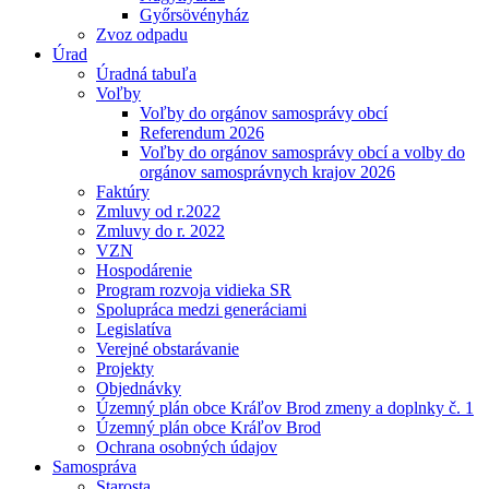
Győrsövényház
Zvoz odpadu
Úrad
Úradná tabuľa
Voľby
Voľby do orgánov samosprávy obcí
Referendum 2026
Voľby do orgánov samosprávy obcí a volby do
orgánov samosprávnych krajov 2026
Faktúry
Zmluvy od r.2022
Zmluvy do r. 2022
VZN
Hospodárenie
Program rozvoja vidieka SR
Spolupráca medzi generáciami
Legislatíva
Verejné obstarávanie
Projekty
Objednávky
Územný plán obce Kráľov Brod zmeny a doplnky č. 1
Územný plán obce Kráľov Brod
Ochrana osobných údajov
Samospráva
Starosta