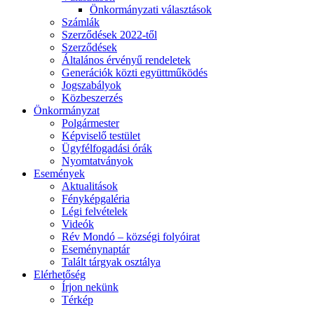
Önkormányzati választások
Számlák
Szerződések 2022-től
Szerződések
Általános érvényű rendeletek
Generációk közti együttműködés
Jogszabályok
Közbeszerzés
Önkormányzat
Polgármester
Képviselő testület
Ügyfélfogadási órák
Nyomtatványok
Események
Aktualitások
Fényképgaléria
Légi felvételek
Videók
Rév Mondó – községi folyóirat
Eseménynaptár
Talált tárgyak osztálya
Elérhetőség
Írjon nekünk
Térkép