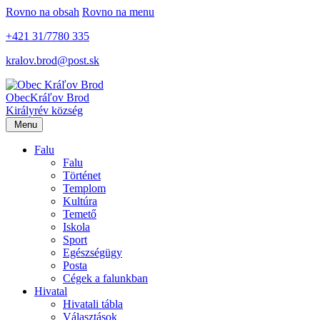
Rovno na obsah
Rovno na menu
+421 31/7780 335
kralov.brod@post.sk
Obec
Kráľov Brod
Királyrév község
Menu
Falu
Falu
Történet
Templom
Kultúra
Temető
Iskola
Sport
Egészségügy
Posta
Cégek a falunkban
Hivatal
Hivatali tábla
Választások