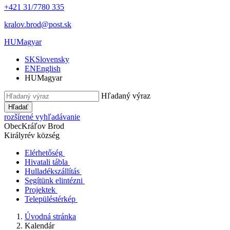
+421 31/7780 335
kralov.brod@post.sk
HU
Magyar
SK
Slovensky
EN
English
HU
Magyar
Hľadaný výraz
Hľadať
rozšírené vyhľadávanie
Obec
Kráľov Brod
Királyrév község
Elérhetőség
Hivatali tábla
Hulladékszállítás
Segítünk elintézni
Projektek
Településtérkép
Úvodná stránka
Kalendár