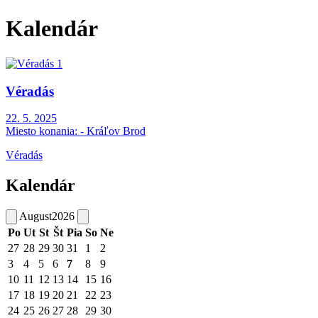
Kalendár
Véradás
22. 5. 2025
Miesto konania:
- Kráľov Brod
Véradás
Kalendár
August
2026
Po
Ut
St
Št
Pia
So
Ne
27
28
29
30
31
1
2
3
4
5
6
7
8
9
10
11
12
13
14
15
16
17
18
19
20
21
22
23
24
25
26
27
28
29
30