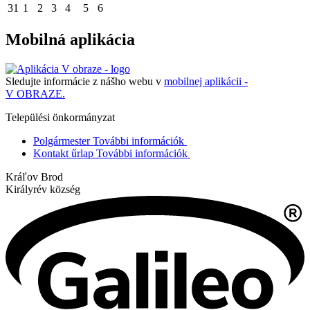
31
1
2
3
4
5
6
Mobilná aplikácia
Sledujte informácie z nášho webu v
mobilnej aplikácii -
V OBRAZE.
Települési önkormányzat
Polgármester
További információk
Kontakt űrlap
További információk
Kráľov Brod
Királyrév község