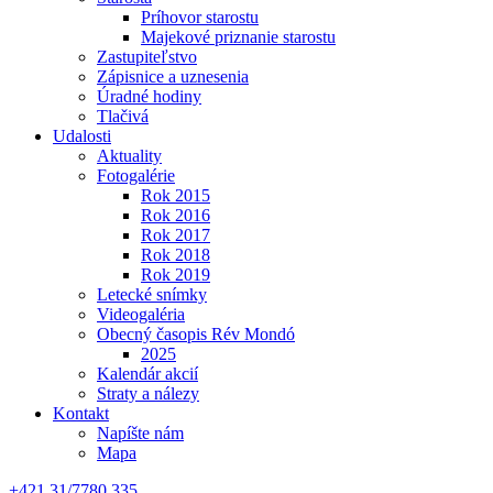
Príhovor starostu
Majekové priznanie starostu
Zastupiteľstvo
Zápisnice a uznesenia
Úradné hodiny
Tlačivá
Udalosti
Aktuality
Fotogalérie
Rok 2015
Rok 2016
Rok 2017
Rok 2018
Rok 2019
Letecké snímky
Videogaléria
Obecný časopis Rév Mondó
2025
Kalendár akcií
Straty a nálezy
Kontakt
Napíšte nám
Mapa
+421 31/7780 335