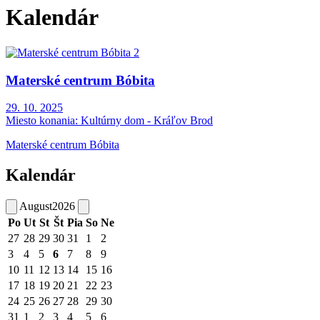
Kalendár
Materské centrum Bóbita
29. 10. 2025
Miesto konania:
Kultúrny dom - Kráľov Brod
Materské centrum Bóbita
Kalendár
August
2026
Po
Ut
St
Št
Pia
So
Ne
27
28
29
30
31
1
2
3
4
5
6
7
8
9
10
11
12
13
14
15
16
17
18
19
20
21
22
23
24
25
26
27
28
29
30
31
1
2
3
4
5
6