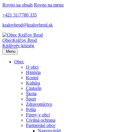
Rovno na obsah
Rovno na menu
+421 31/7780 335
kralovbrod@kralovbrod.sk
Obec
Kráľov Brod
Királyrév község
Menu
Obec
O obci
História
Kostol
Kultúra
Cintorín
Škola
Šport
Zdravotníctvo
Pošta
Firmy v obci
Civilná ochrana
Partnerské obce
Nagynyárád