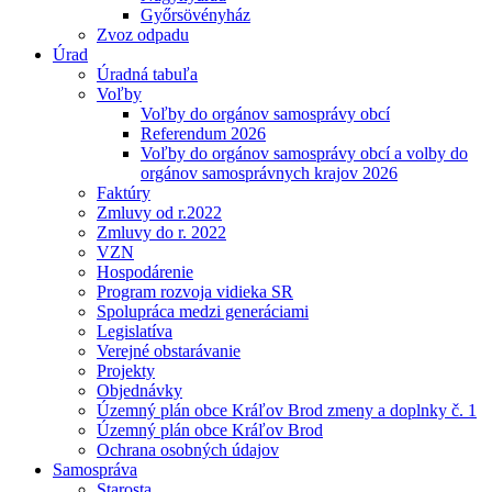
Győrsövényház
Zvoz odpadu
Úrad
Úradná tabuľa
Voľby
Voľby do orgánov samosprávy obcí
Referendum 2026
Voľby do orgánov samosprávy obcí a volby do
orgánov samosprávnych krajov 2026
Faktúry
Zmluvy od r.2022
Zmluvy do r. 2022
VZN
Hospodárenie
Program rozvoja vidieka SR
Spolupráca medzi generáciami
Legislatíva
Verejné obstarávanie
Projekty
Objednávky
Územný plán obce Kráľov Brod zmeny a doplnky č. 1
Územný plán obce Kráľov Brod
Ochrana osobných údajov
Samospráva
Starosta