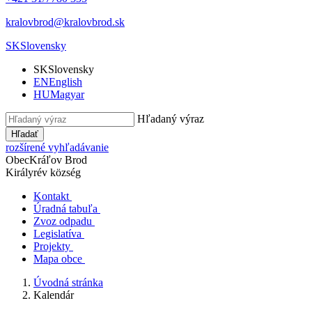
kralovbrod@kralovbrod.sk
SK
Slovensky
SK
Slovensky
EN
English
HU
Magyar
Hľadaný výraz
Hľadať
rozšírené vyhľadávanie
Obec
Kráľov Brod
Királyrév község
Kontakt
Úradná tabuľa
Zvoz odpadu
Legislatíva
Projekty
Mapa obce
Úvodná stránka
Kalendár