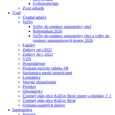
Győrsövényház
Zvoz odpadu
Úrad
Úradná tabuľa
Voľby
Voľby do orgánov samosprávy obcí
Referendum 2026
Voľby do orgánov samosprávy obcí a volby do
orgánov samosprávnych krajov 2026
Faktúry
Zmluvy od r.2022
Zmluvy do r. 2022
VZN
Hospodárenie
Program rozvoja vidieka SR
Spolupráca medzi generáciami
Legislatíva
Verejné obstarávanie
Projekty
Objednávky
Územný plán obce Kráľov Brod zmeny a doplnky č. 1
Územný plán obce Kráľov Brod
Ochrana osobných údajov
Samospráva
Starosta