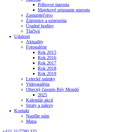
Príhovor starostu
Majekové priznanie starostu
Zastupiteľstvo
Zápisnice a uznesenia
Úradné hodiny
Tlačivá
Udalosti
Aktuality
Fotogalérie
Rok 2015
Rok 2016
Rok 2017
Rok 2018
Rok 2019
Letecké snímky
Videogaléria
Obecný časopis Rév Mondó
2025
Kalendár akcií
Straty a nálezy
Kontakt
Napíšte nám
Mapa
+421 31/7780 335