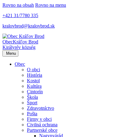
Rovno na obsah
Rovno na menu
+421 31/7780 335
kralovbrod@kralovbrod.sk
Obec
Kráľov Brod
Királyrév község
Menu
Obec
O obci
História
Kostol
Kultúra
Cintorín
Škola
Šport
Zdravotníctvo
Pošta
Firmy v obci
Civilná ochrana
Partnerské obce
Nagynyárád