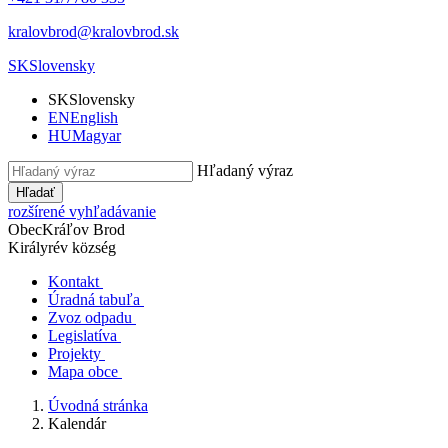
kralovbrod@kralovbrod.sk
SK
Slovensky
SK
Slovensky
EN
English
HU
Magyar
Hľadaný výraz
Hľadať
rozšírené vyhľadávanie
Obec
Kráľov Brod
Királyrév község
Kontakt
Úradná tabuľa
Zvoz odpadu
Legislatíva
Projekty
Mapa obce
Úvodná stránka
Kalendár