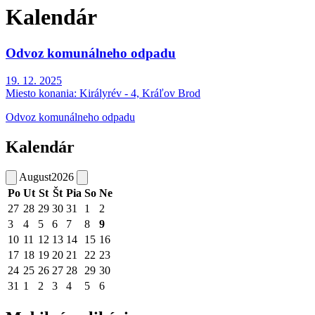
Kalendár
Odvoz komunálneho odpadu
19. 12. 2025
Miesto konania:
Királyrév - 4, Kráľov Brod
Odvoz komunálneho odpadu
Kalendár
August
2026
Po
Ut
St
Št
Pia
So
Ne
27
28
29
30
31
1
2
3
4
5
6
7
8
9
10
11
12
13
14
15
16
17
18
19
20
21
22
23
24
25
26
27
28
29
30
31
1
2
3
4
5
6