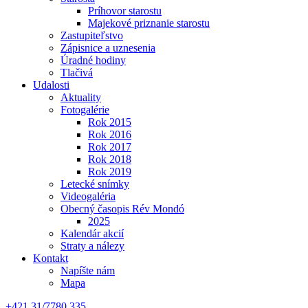
Príhovor starostu
Majekové priznanie starostu
Zastupiteľstvo
Zápisnice a uznesenia
Úradné hodiny
Tlačivá
Udalosti
Aktuality
Fotogalérie
Rok 2015
Rok 2016
Rok 2017
Rok 2018
Rok 2019
Letecké snímky
Videogaléria
Obecný časopis Rév Mondó
2025
Kalendár akcií
Straty a nálezy
Kontakt
Napíšte nám
Mapa
+421 31/7780 335