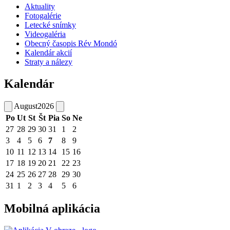
Aktuality
Fotogalérie
Letecké snímky
Videogaléria
Obecný časopis Rév Mondó
Kalendár akcií
Straty a nálezy
Kalendár
August
2026
Po
Ut
St
Št
Pia
So
Ne
27
28
29
30
31
1
2
3
4
5
6
7
8
9
10
11
12
13
14
15
16
17
18
19
20
21
22
23
24
25
26
27
28
29
30
31
1
2
3
4
5
6
Mobilná aplikácia