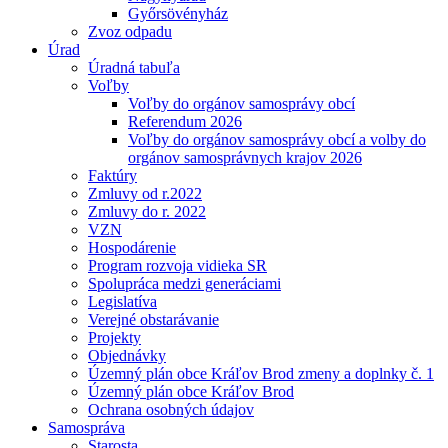
Győrsövényház
Zvoz odpadu
Úrad
Úradná tabuľa
Voľby
Voľby do orgánov samosprávy obcí
Referendum 2026
Voľby do orgánov samosprávy obcí a volby do
orgánov samosprávnych krajov 2026
Faktúry
Zmluvy od r.2022
Zmluvy do r. 2022
VZN
Hospodárenie
Program rozvoja vidieka SR
Spolupráca medzi generáciami
Legislatíva
Verejné obstarávanie
Projekty
Objednávky
Územný plán obce Kráľov Brod zmeny a doplnky č. 1
Územný plán obce Kráľov Brod
Ochrana osobných údajov
Samospráva
Starosta