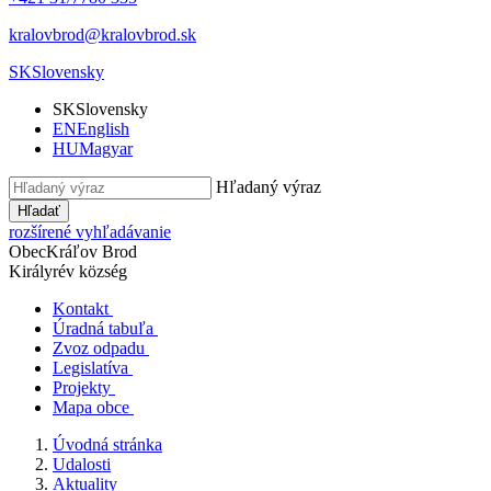
kralovbrod@kralovbrod.sk
SK
Slovensky
SK
Slovensky
EN
English
HU
Magyar
Hľadaný výraz
Hľadať
rozšírené vyhľadávanie
Obec
Kráľov Brod
Királyrév község
Kontakt
Úradná tabuľa
Zvoz odpadu
Legislatíva
Projekty
Mapa obce
Úvodná stránka
Udalosti
Aktuality