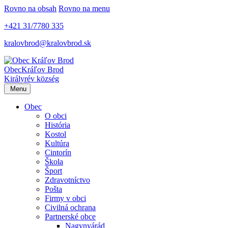
Rovno na obsah
Rovno na menu
+421 31/7780 335
kralovbrod@kralovbrod.sk
Obec
Kráľov Brod
Királyrév község
Menu
Obec
O obci
História
Kostol
Kultúra
Cintorín
Škola
Šport
Zdravotníctvo
Pošta
Firmy v obci
Civilná ochrana
Partnerské obce
Nagynyárád