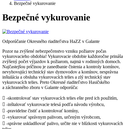
Bezpečné vykurovanie
Bezpečné vykurovanie
Odporúčanie Okresného riaditeľstva HaZZ v Galante
Pozor na zvýšené nebezpečenstvo vzniku požiarov počas
vykurovacieho obdobia! Vykurovacie obdobie každoročne prináša
zvýšený počet výjazdov k požiarom, najmä v rodinných domoch.
Najčastejšou príčinou je zanedbanie čistenia a kontroly komínov,
nevyhovujúci technický stav dymovodov a komínov, nesprávna
inštalácia a obsluha vykurovacích telies a zlý technický stav
vykurovacích telies. Preto Okresné riaditeľstvo Hasičského
a záchranného zboru v Galante odporúča:
 -skontrolovať stav vykurovacích telies ešte pred ich použitím,
 -inštalovať vykurovacie telesá podľa návodu výrobcu,
 -pravidelne čistiť a kontrolovať komíny,
 -vykurovať správnym palivom, určeným výrobcom,
 -správne uskladňovať palivo, určite nie v blízkosti vykurovacích
telies,