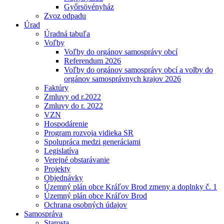
Győrsövényház
Zvoz odpadu
Úrad
Úradná tabuľa
Voľby
Voľby do orgánov samosprávy obcí
Referendum 2026
Voľby do orgánov samosprávy obcí a volby do
orgánov samosprávnych krajov 2026
Faktúry
Zmluvy od r.2022
Zmluvy do r. 2022
VZN
Hospodárenie
Program rozvoja vidieka SR
Spolupráca medzi generáciami
Legislatíva
Verejné obstarávanie
Projekty
Objednávky
Územný plán obce Kráľov Brod zmeny a doplnky č. 1
Územný plán obce Kráľov Brod
Ochrana osobných údajov
Samospráva
Starosta