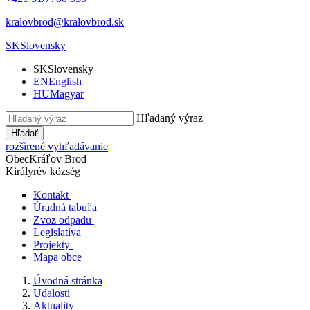
kralovbrod@kralovbrod.sk
SK
Slovensky
SK
Slovensky
EN
English
HU
Magyar
Hľadaný výraz
Hľadať
rozšírené vyhľadávanie
Obec
Kráľov Brod
Királyrév község
Kontakt
Úradná tabuľa
Zvoz odpadu
Legislatíva
Projekty
Mapa obce
Úvodná stránka
Udalosti
Aktuality