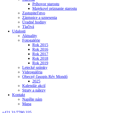
Príhovor starostu
Majekové priznanie starostu
Zastupiteľstvo
Zápisnice a uznesenia
Úradné hodiny
Tlačivá
Udalosti
Aktuality
Fotogalérie
Rok 2015
Rok 2016
Rok 2017
Rok 2018
Rok 2019
Letecké snímky
Videogaléria
Obecný časopis Rév Mondó
2025
Kalendár akcií
Straty a nálezy
Kontakt
Napíšte nám
Mapa
+421 31/7780 335