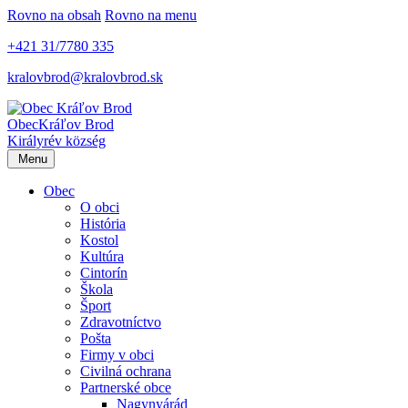
Rovno na obsah
Rovno na menu
+421 31/7780 335
kralovbrod@kralovbrod.sk
Obec
Kráľov Brod
Királyrév község
Menu
Obec
O obci
História
Kostol
Kultúra
Cintorín
Škola
Šport
Zdravotníctvo
Pošta
Firmy v obci
Civilná ochrana
Partnerské obce
Nagynyárád