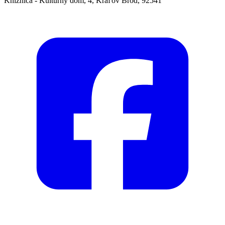
Knižnica - Kultúrny dom, 4, Kráľov Brod, 92541