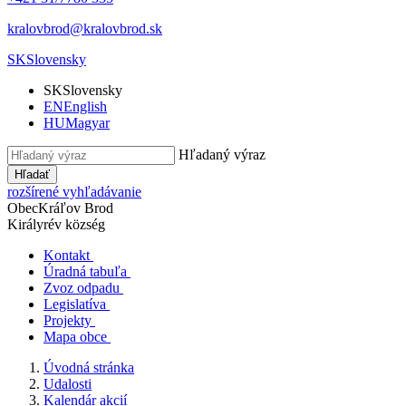
kralovbrod@kralovbrod.sk
SK
Slovensky
SK
Slovensky
EN
English
HU
Magyar
Hľadaný výraz
Hľadať
rozšírené vyhľadávanie
Obec
Kráľov Brod
Királyrév község
Kontakt
Úradná tabuľa
Zvoz odpadu
Legislatíva
Projekty
Mapa obce
Úvodná stránka
Udalosti
Kalendár akcií