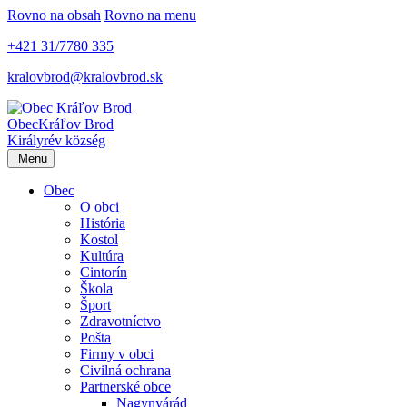
Rovno na obsah
Rovno na menu
+421 31/7780 335
kralovbrod@kralovbrod.sk
Obec
Kráľov Brod
Királyrév község
Menu
Obec
O obci
História
Kostol
Kultúra
Cintorín
Škola
Šport
Zdravotníctvo
Pošta
Firmy v obci
Civilná ochrana
Partnerské obce
Nagynyárád