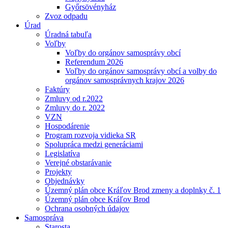
Győrsövényház
Zvoz odpadu
Úrad
Úradná tabuľa
Voľby
Voľby do orgánov samosprávy obcí
Referendum 2026
Voľby do orgánov samosprávy obcí a volby do
orgánov samosprávnych krajov 2026
Faktúry
Zmluvy od r.2022
Zmluvy do r. 2022
VZN
Hospodárenie
Program rozvoja vidieka SR
Spolupráca medzi generáciami
Legislatíva
Verejné obstarávanie
Projekty
Objednávky
Územný plán obce Kráľov Brod zmeny a doplnky č. 1
Územný plán obce Kráľov Brod
Ochrana osobných údajov
Samospráva
Starosta