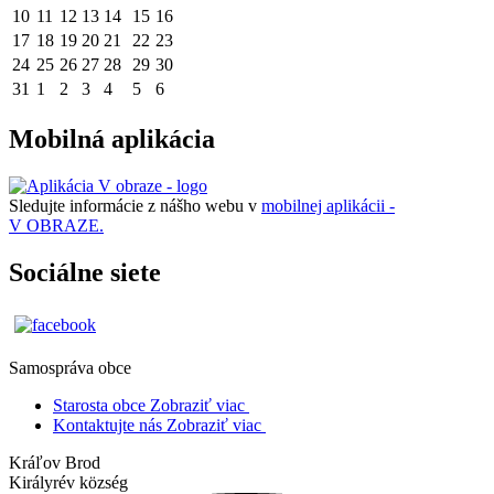
10
11
12
13
14
15
16
17
18
19
20
21
22
23
24
25
26
27
28
29
30
31
1
2
3
4
5
6
Mobilná aplikácia
Sledujte informácie z nášho webu v
mobilnej aplikácii -
V OBRAZE.
Sociálne siete
Samospráva obce
Starosta obce
Zobraziť viac
Kontaktujte nás
Zobraziť viac
Kráľov Brod
Királyrév község