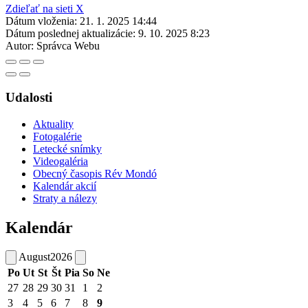
Zdieľať na sieti X
Dátum vloženia:
21. 1. 2025 14:44
Dátum poslednej aktualizácie:
9. 10. 2025 8:23
Autor:
Správca Webu
Udalosti
Aktuality
Fotogalérie
Letecké snímky
Videogaléria
Obecný časopis Rév Mondó
Kalendár akcií
Straty a nálezy
Kalendár
August
2026
Po
Ut
St
Št
Pia
So
Ne
27
28
29
30
31
1
2
3
4
5
6
7
8
9