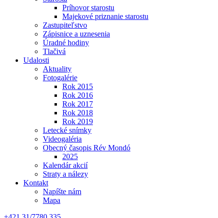
Príhovor starostu
Majekové priznanie starostu
Zastupiteľstvo
Zápisnice a uznesenia
Úradné hodiny
Tlačivá
Udalosti
Aktuality
Fotogalérie
Rok 2015
Rok 2016
Rok 2017
Rok 2018
Rok 2019
Letecké snímky
Videogaléria
Obecný časopis Rév Mondó
2025
Kalendár akcií
Straty a nálezy
Kontakt
Napíšte nám
Mapa
+421 31/7780 335