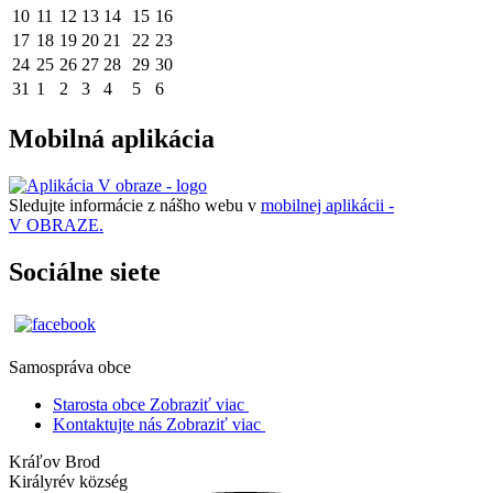
10
11
12
13
14
15
16
17
18
19
20
21
22
23
24
25
26
27
28
29
30
31
1
2
3
4
5
6
Mobilná aplikácia
Sledujte informácie z nášho webu v
mobilnej aplikácii -
V OBRAZE.
Sociálne siete
Samospráva obce
Starosta obce
Zobraziť viac
Kontaktujte nás
Zobraziť viac
Kráľov Brod
Királyrév község