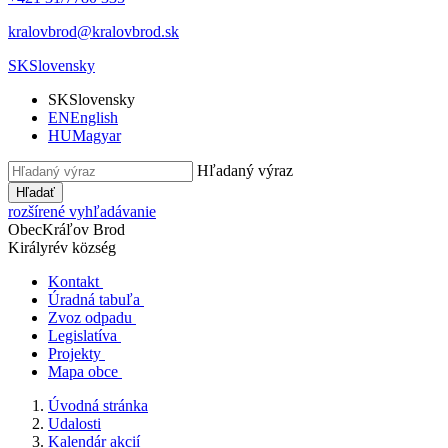
kralovbrod@kralovbrod.sk
SK
Slovensky
SK
Slovensky
EN
English
HU
Magyar
Hľadaný výraz
Hľadať
rozšírené vyhľadávanie
Obec
Kráľov Brod
Királyrév község
Kontakt
Úradná tabuľa
Zvoz odpadu
Legislatíva
Projekty
Mapa obce
Úvodná stránka
Udalosti
Kalendár akcií