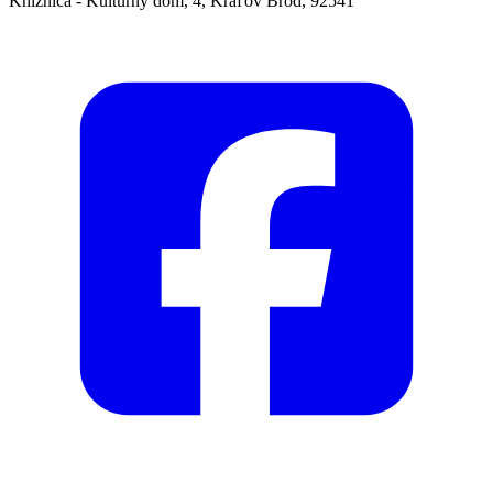
Knižnica - Kultúrny dom, 4, Kráľov Brod, 92541