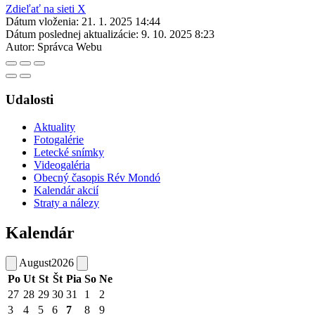
Zdieľať na sieti X
Dátum vloženia:
21. 1. 2025 14:44
Dátum poslednej aktualizácie:
9. 10. 2025 8:23
Autor:
Správca Webu
Udalosti
Aktuality
Fotogalérie
Letecké snímky
Videogaléria
Obecný časopis Rév Mondó
Kalendár akcií
Straty a nálezy
Kalendár
August
2026
Po
Ut
St
Št
Pia
So
Ne
27
28
29
30
31
1
2
3
4
5
6
7
8
9