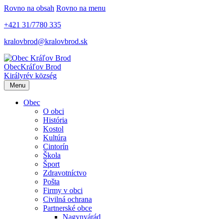
Rovno na obsah
Rovno na menu
+421 31/7780 335
kralovbrod@kralovbrod.sk
Obec
Kráľov Brod
Királyrév község
Menu
Obec
O obci
História
Kostol
Kultúra
Cintorín
Škola
Šport
Zdravotníctvo
Pošta
Firmy v obci
Civilná ochrana
Partnerské obce
Nagynyárád