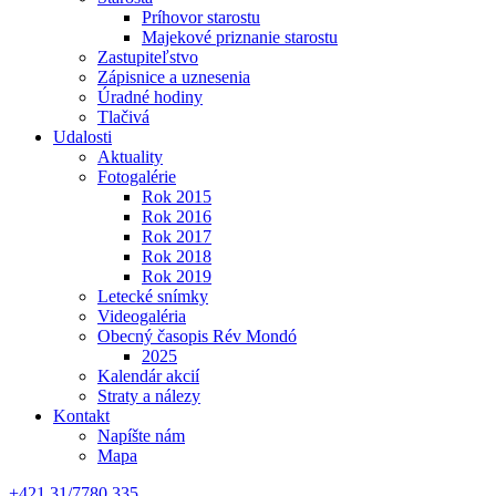
Príhovor starostu
Majekové priznanie starostu
Zastupiteľstvo
Zápisnice a uznesenia
Úradné hodiny
Tlačivá
Udalosti
Aktuality
Fotogalérie
Rok 2015
Rok 2016
Rok 2017
Rok 2018
Rok 2019
Letecké snímky
Videogaléria
Obecný časopis Rév Mondó
2025
Kalendár akcií
Straty a nálezy
Kontakt
Napíšte nám
Mapa
+421 31/7780 335