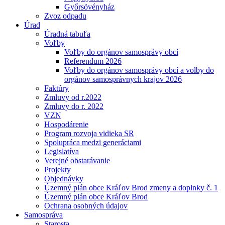
Győrsövényház
Zvoz odpadu
Úrad
Úradná tabuľa
Voľby
Voľby do orgánov samosprávy obcí
Referendum 2026
Voľby do orgánov samosprávy obcí a volby do
orgánov samosprávnych krajov 2026
Faktúry
Zmluvy od r.2022
Zmluvy do r. 2022
VZN
Hospodárenie
Program rozvoja vidieka SR
Spolupráca medzi generáciami
Legislatíva
Verejné obstarávanie
Projekty
Objednávky
Územný plán obce Kráľov Brod zmeny a doplnky č. 1
Územný plán obce Kráľov Brod
Ochrana osobných údajov
Samospráva
Starosta