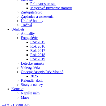
Príhovor starostu
Majekové priznanie starostu
Zastupiteľstvo
Zápisnice a uznesenia
Úradné hodiny
Tlačivá
Udalosti
Aktuality
Fotogalérie
Rok 2015
Rok 2016
Rok 2017
Rok 2018
Rok 2019
Letecké snímky
Videogaléria
Obecný časopis Rév Mondó
2025
Kalendár akcií
Straty a nálezy
Kontakt
Napíšte nám
Mapa
+421 31/7780 335