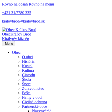
Rovno na obsah
Rovno na menu
+421 31/7780 335
kralovbrod@kralovbrod.sk
Obec
Kráľov Brod
Királyrév község
Menu
Obec
O obci
História
Kostol
Kultúra
Cintorín
Škola
Šport
Zdravotníctvo
Pošta
Firmy v obci
Civilná ochrana
Partnerské obce
Nagynyárád