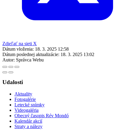
Zdieľať na sieti X
Dátum vloženia:
18. 3. 2025 12:58
Dátum poslednej aktualizácie:
18. 3. 2025 13:02
Autor:
Správca Webu
Udalosti
Aktuality
Fotogalérie
Letecké snímky
Videogaléria
Obecný časopis Rév Mondó
Kalendár akcií
Straty a nálezy