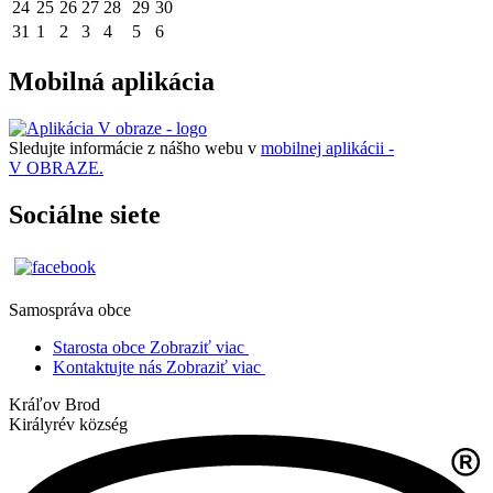
24
25
26
27
28
29
30
31
1
2
3
4
5
6
Mobilná aplikácia
Sledujte informácie z nášho webu v
mobilnej aplikácii -
V OBRAZE.
Sociálne siete
Samospráva obce
Starosta obce
Zobraziť viac
Kontaktujte nás
Zobraziť viac
Kráľov Brod
Királyrév község