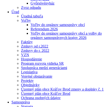
Győrsövényház
Zvoz odpadu
Úrad
Úradná tabuľa
Voľby
Voľby do orgánov samosprávy obcí
Referendum 2026
Voľby do orgánov samosprávy obcí a volby do
orgánov samosprávnych krajov 2026
Faktúry
Zmluvy od r.2022
Zmluvy do r. 2022
VZN
Hospodárenie
Program rozvoja vidieka SR
Spolupráca medzi generáciami
Legislatíva
Verejné obstarávanie
Projekty
Objednávky
Územný plán obce Kráľov Brod zmeny a doplnky č. 1
Územný plán obce Kráľov Brod
Ochrana osobných údajov
Samospráva
Starosta