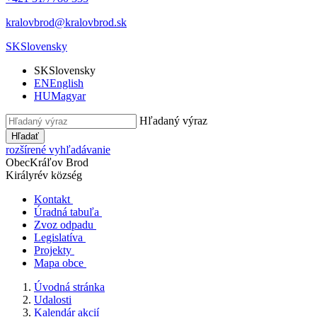
kralovbrod@kralovbrod.sk
SK
Slovensky
SK
Slovensky
EN
English
HU
Magyar
Hľadaný výraz
Hľadať
rozšírené vyhľadávanie
Obec
Kráľov Brod
Királyrév község
Kontakt
Úradná tabuľa
Zvoz odpadu
Legislatíva
Projekty
Mapa obce
Úvodná stránka
Udalosti
Kalendár akcií