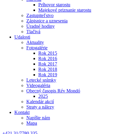
Príhovor starostu
Majekové priznanie starostu
Zastupiteľstvo
Zápisnice a uznesenia
Úradné hodiny
Tlačivá
Udalosti
Aktuality
Fotogalérie
Rok 2015
Rok 2016
Rok 2017
Rok 2018
Rok 2019
Letecké snímky
Videogaléria
Obecný časopis Rév Mondó
2025
Kalendár akcií
Straty a nálezy
Kontakt
Napíšte nám
Mapa
+421 31/7780 335