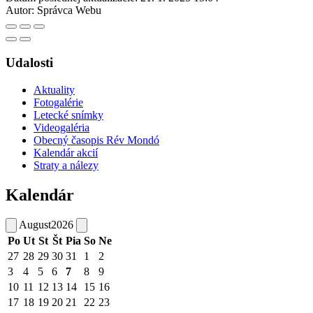
Autor:
Správca Webu
Udalosti
Aktuality
Fotogalérie
Letecké snímky
Videogaléria
Obecný časopis Rév Mondó
Kalendár akcií
Straty a nálezy
Kalendár
August
2026
Po
Ut
St
Št
Pia
So
Ne
27
28
29
30
31
1
2
3
4
5
6
7
8
9
10
11
12
13
14
15
16
17
18
19
20
21
22
23