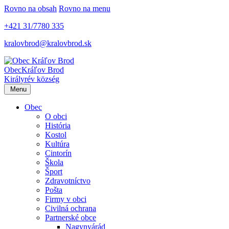
Rovno na obsah
Rovno na menu
+421 31/7780 335
kralovbrod@kralovbrod.sk
Obec
Kráľov Brod
Királyrév község
Menu
Obec
O obci
História
Kostol
Kultúra
Cintorín
Škola
Šport
Zdravotníctvo
Pošta
Firmy v obci
Civilná ochrana
Partnerské obce
Nagynyárád