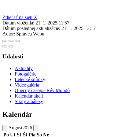
Zdieľať na sieti X
Dátum vloženia:
21. 1. 2025 11:57
Dátum poslednej aktualizácie:
21. 1. 2025 13:17
Autor:
Správca Webu
Udalosti
Aktuality
Fotogalérie
Letecké snímky
Videogaléria
Obecný časopis Rév Mondó
Kalendár akcií
Straty a nálezy
Kalendár
August
2026
Po
Ut
St
Št
Pia
So
Ne