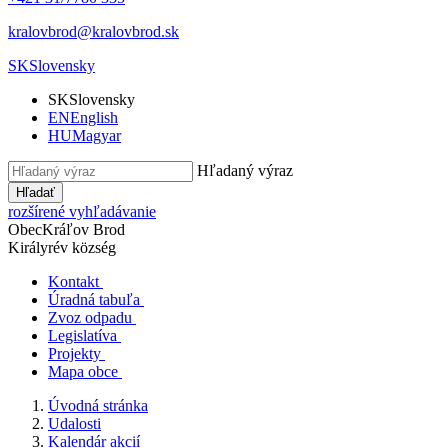
kralovbrod@kralovbrod.sk
SK
Slovensky
SK
Slovensky
EN
English
HU
Magyar
Hľadaný výraz
Hľadať
rozšírené vyhľadávanie
Obec
Kráľov Brod
Királyrév község
Kontakt
Úradná tabuľa
Zvoz odpadu
Legislatíva
Projekty
Mapa obce
Úvodná stránka
Udalosti
Kalendár akcií