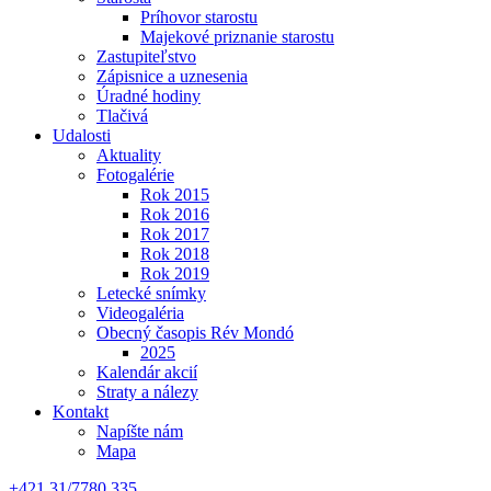
Príhovor starostu
Majekové priznanie starostu
Zastupiteľstvo
Zápisnice a uznesenia
Úradné hodiny
Tlačivá
Udalosti
Aktuality
Fotogalérie
Rok 2015
Rok 2016
Rok 2017
Rok 2018
Rok 2019
Letecké snímky
Videogaléria
Obecný časopis Rév Mondó
2025
Kalendár akcií
Straty a nálezy
Kontakt
Napíšte nám
Mapa
+421 31/7780 335