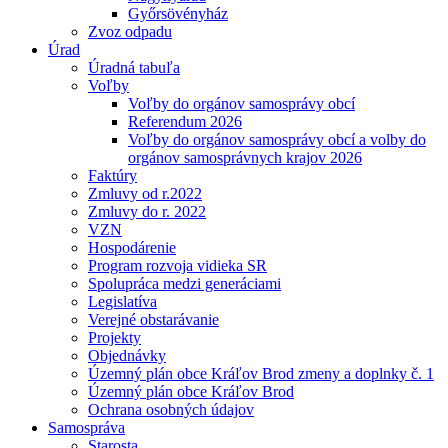
Győrsövényház
Zvoz odpadu
Úrad
Úradná tabuľa
Voľby
Voľby do orgánov samosprávy obcí
Referendum 2026
Voľby do orgánov samosprávy obcí a volby do
orgánov samosprávnych krajov 2026
Faktúry
Zmluvy od r.2022
Zmluvy do r. 2022
VZN
Hospodárenie
Program rozvoja vidieka SR
Spolupráca medzi generáciami
Legislatíva
Verejné obstarávanie
Projekty
Objednávky
Územný plán obce Kráľov Brod zmeny a doplnky č. 1
Územný plán obce Kráľov Brod
Ochrana osobných údajov
Samospráva
Starosta