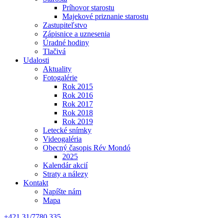
Príhovor starostu
Majekové priznanie starostu
Zastupiteľstvo
Zápisnice a uznesenia
Úradné hodiny
Tlačivá
Udalosti
Aktuality
Fotogalérie
Rok 2015
Rok 2016
Rok 2017
Rok 2018
Rok 2019
Letecké snímky
Videogaléria
Obecný časopis Rév Mondó
2025
Kalendár akcií
Straty a nálezy
Kontakt
Napíšte nám
Mapa
+421 31/7780 335