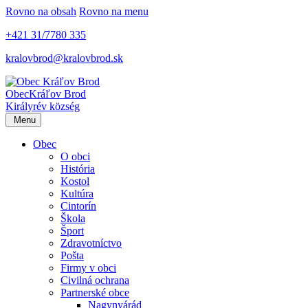
Rovno na obsah
Rovno na menu
+421 31/7780 335
kralovbrod@kralovbrod.sk
Obec
Kráľov Brod
Királyrév község
Menu
Obec
O obci
História
Kostol
Kultúra
Cintorín
Škola
Šport
Zdravotníctvo
Pošta
Firmy v obci
Civilná ochrana
Partnerské obce
Nagynyárád