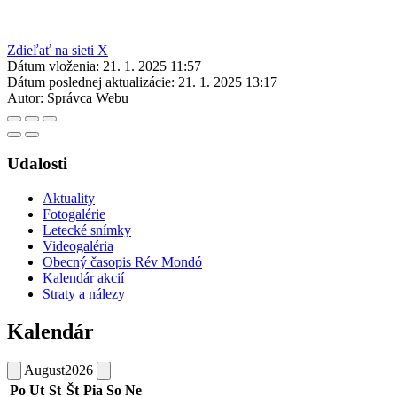
Zdieľať na sieti X
Dátum vloženia:
21. 1. 2025 11:57
Dátum poslednej aktualizácie:
21. 1. 2025 13:17
Autor:
Správca Webu
Udalosti
Aktuality
Fotogalérie
Letecké snímky
Videogaléria
Obecný časopis Rév Mondó
Kalendár akcií
Straty a nálezy
Kalendár
August
2026
Po
Ut
St
Št
Pia
So
Ne