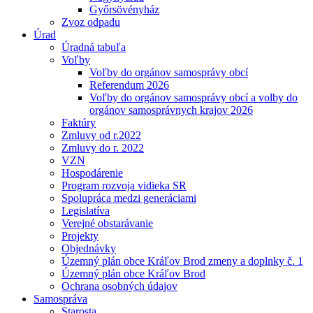
Győrsövényház
Zvoz odpadu
Úrad
Úradná tabuľa
Voľby
Voľby do orgánov samosprávy obcí
Referendum 2026
Voľby do orgánov samosprávy obcí a volby do
orgánov samosprávnych krajov 2026
Faktúry
Zmluvy od r.2022
Zmluvy do r. 2022
VZN
Hospodárenie
Program rozvoja vidieka SR
Spolupráca medzi generáciami
Legislatíva
Verejné obstarávanie
Projekty
Objednávky
Územný plán obce Kráľov Brod zmeny a doplnky č. 1
Územný plán obce Kráľov Brod
Ochrana osobných údajov
Samospráva
Starosta