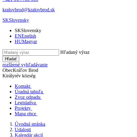
kralovbrod@kralovbrod.sk
SK
Slovensky
SK
Slovensky
EN
English
HU
Magyar
Hľadaný výraz
Hľadať
rozšírené vyhľadávanie
Obec
Kráľov Brod
Királyrév község
Kontakt
Úradná tabuľa
Zvoz odpadu
Legislatíva
Projekty
Mapa obce
Úvodná stránka
Udalosti
Kalendár akcií