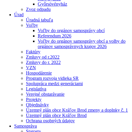
Győrsövényház
Zvoz odpadu
Úrad
Úradná tabuľa
Voľby
Voľby do orgánov samosprávy obcí
Referendum 2026
Voľby do orgánov samosprávy obcí a volby do
orgánov samosprávnych krajov 2026
Faktúry
Zmluvy od r.2022
Zmluvy do r. 2022
VZN
Hospodárenie
Program rozvoja vidieka SR
Spolupráca medzi generáciami
Legislatíva
Verejné obstarávanie
Projekty
Objednávky
Územný plán obce Kráľov Brod zmeny a doplnky č. 1
Územný plán obce Kráľov Brod
Ochrana osobných údajov
Samospráva
Starosta