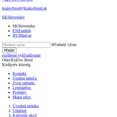
kralovbrod@kralovbrod.sk
SK
Slovensky
SK
Slovensky
EN
English
HU
Magyar
Hľadaný výraz
Hľadať
rozšírené vyhľadávanie
Obec
Kráľov Brod
Királyrév község
Kontakt
Úradná tabuľa
Zvoz odpadu
Legislatíva
Projekty
Mapa obce
Úvodná stránka
Udalosti
Kalendár akcií