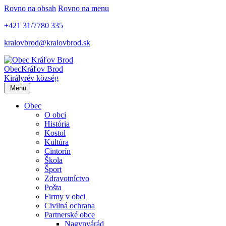
Rovno na obsah
Rovno na menu
+421 31/7780 335
kralovbrod@kralovbrod.sk
Obec
Kráľov Brod
Királyrév község
Menu
Obec
O obci
História
Kostol
Kultúra
Cintorín
Škola
Šport
Zdravotníctvo
Pošta
Firmy v obci
Civilná ochrana
Partnerské obce
Nagynyárád