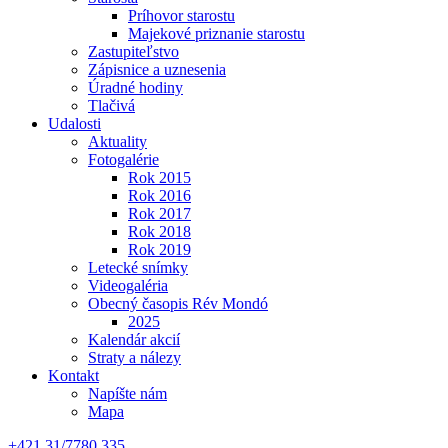
Príhovor starostu
Majekové priznanie starostu
Zastupiteľstvo
Zápisnice a uznesenia
Úradné hodiny
Tlačivá
Udalosti
Aktuality
Fotogalérie
Rok 2015
Rok 2016
Rok 2017
Rok 2018
Rok 2019
Letecké snímky
Videogaléria
Obecný časopis Rév Mondó
2025
Kalendár akcií
Straty a nálezy
Kontakt
Napíšte nám
Mapa
+421 31/7780 335