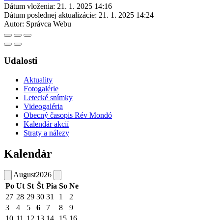
Dátum vloženia:
21. 1. 2025 14:16
Dátum poslednej aktualizácie:
21. 1. 2025 14:24
Autor:
Správca Webu
Udalosti
Aktuality
Fotogalérie
Letecké snímky
Videogaléria
Obecný časopis Rév Mondó
Kalendár akcií
Straty a nálezy
Kalendár
August
2026
Po
Ut
St
Št
Pia
So
Ne
27
28
29
30
31
1
2
3
4
5
6
7
8
9
10
11
12
13
14
15
16