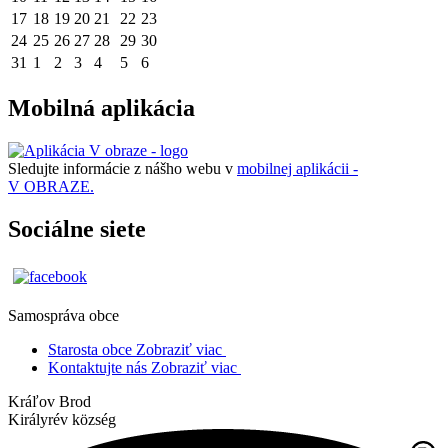
17
18
19
20
21
22
23
24
25
26
27
28
29
30
31
1
2
3
4
5
6
Mobilná aplikácia
Sledujte informácie z nášho webu v
mobilnej aplikácii -
V OBRAZE.
Sociálne siete
Samospráva obce
Starosta obce
Zobraziť viac
Kontaktujte nás
Zobraziť viac
Kráľov Brod
Királyrév község