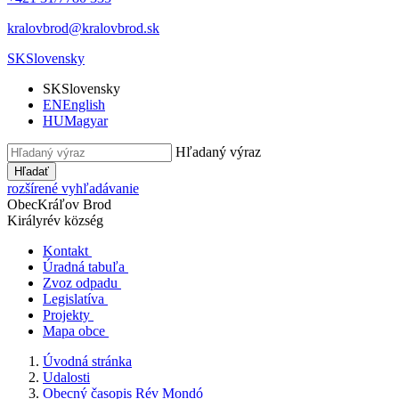
kralovbrod@kralovbrod.sk
SK
Slovensky
SK
Slovensky
EN
English
HU
Magyar
Hľadaný výraz
Hľadať
rozšírené vyhľadávanie
Obec
Kráľov Brod
Királyrév község
Kontakt
Úradná tabuľa
Zvoz odpadu
Legislatíva
Projekty
Mapa obce
Úvodná stránka
Udalosti
Obecný časopis Rév Mondó