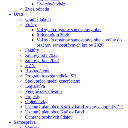
Győrsövényház
Zvoz odpadu
Úrad
Úradná tabuľa
Voľby
Voľby do orgánov samosprávy obcí
Referendum 2026
Voľby do orgánov samosprávy obcí a volby do
orgánov samosprávnych krajov 2026
Faktúry
Zmluvy od r.2022
Zmluvy do r. 2022
VZN
Hospodárenie
Program rozvoja vidieka SR
Spolupráca medzi generáciami
Legislatíva
Verejné obstarávanie
Projekty
Objednávky
Územný plán obce Kráľov Brod zmeny a doplnky č. 1
Územný plán obce Kráľov Brod
Ochrana osobných údajov
Samospráva
Starosta