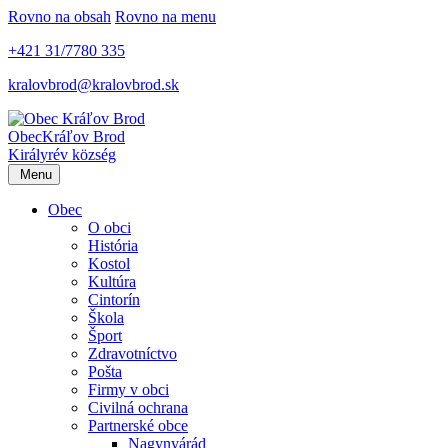
Rovno na obsah
Rovno na menu
+421 31/7780 335
kralovbrod@kralovbrod.sk
Obec
Kráľov Brod
Királyrév község
Menu
Obec
O obci
História
Kostol
Kultúra
Cintorín
Škola
Šport
Zdravotníctvo
Pošta
Firmy v obci
Civilná ochrana
Partnerské obce
Nagynyárád