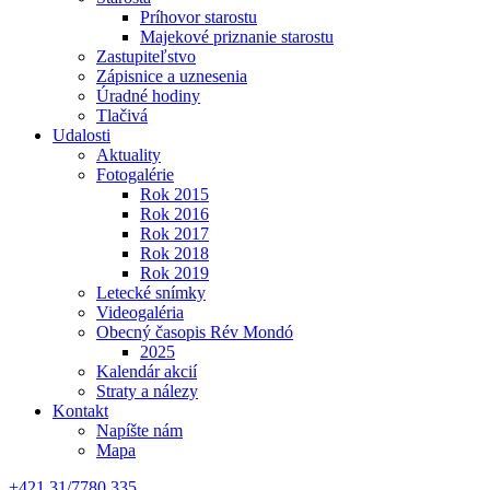
Príhovor starostu
Majekové priznanie starostu
Zastupiteľstvo
Zápisnice a uznesenia
Úradné hodiny
Tlačivá
Udalosti
Aktuality
Fotogalérie
Rok 2015
Rok 2016
Rok 2017
Rok 2018
Rok 2019
Letecké snímky
Videogaléria
Obecný časopis Rév Mondó
2025
Kalendár akcií
Straty a nálezy
Kontakt
Napíšte nám
Mapa
+421 31/7780 335