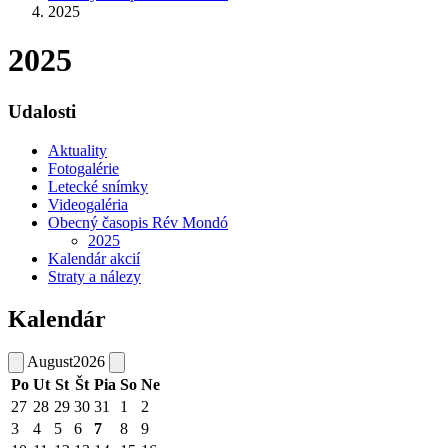
2025
2025
Udalosti
Aktuality
Fotogalérie
Letecké snímky
Videogaléria
Obecný časopis Rév Mondó
2025
Kalendár akcií
Straty a nálezy
Kalendár
August
2026
Po
Ut
St
Št
Pia
So
Ne
27
28
29
30
31
1
2
3
4
5
6
7
8
9