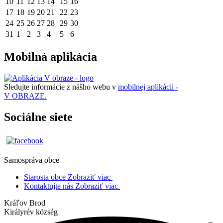
10
11
12
13
14
15
16
17
18
19
20
21
22
23
24
25
26
27
28
29
30
31
1
2
3
4
5
6
Mobilná aplikácia
Sledujte informácie z nášho webu v
mobilnej aplikácii -
V OBRAZE.
Sociálne siete
Samospráva obce
Starosta obce
Zobraziť viac
Kontaktujte nás
Zobraziť viac
Kráľov Brod
Királyrév község