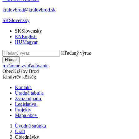
kralovbrod@kralovbrod.sk
SK
Slovensky
SK
Slovensky
EN
English
HU
Magyar
Hľadaný výraz
Hľadať
rozšírené vyhľadávanie
Obec
Kráľov Brod
Királyrév község
Kontakt
Úradná tabuľa
Zvoz odpadu
Legislatíva
Projekty
Mapa obce
Úvodná stránka
Úrad
Objednávky