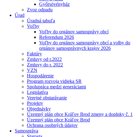
Győrsövényház
Zvoz odpadu
Úrad
Úradná tabuľa
Voľby
Voľby do orgánov samosprávy obcí
Referendum 2026
Voľby do orgánov samosprávy obcí a volby do
orgánov samosprávnych krajov 2026
Faktúry
Zmluvy od r.2022
Zmluvy do r. 2022
VZN
Hospodárenie
Program rozvoja vidieka SR
Spolupráca medzi generáciami
Legislatíva
Verejné obstarávanie
Projekty
Objednávky
Územný plán obce Kráľov Brod zmeny a doplnky č. 1
Územný plán obce Kráľov Brod
Ochrana osobných údajov
Samospráva
Starosta