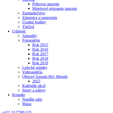
Príhovor starostu
Majekové priznanie starostu
Zastupiteľstvo
Zápisnice a uznesenia
Úradné hodiny
Tlačivá
Udalosti
Aktuality
Fotogalérie
Rok 2015
Rok 2016
Rok 2017
Rok 2018
Rok 2019
Letecké snímky
Videogaléria
Obecný časopis Rév Mondó
2025
Kalendár akcií
Straty a nálezy
Kontakt
Napíšte nám
Mapa
+421 31/7780 335