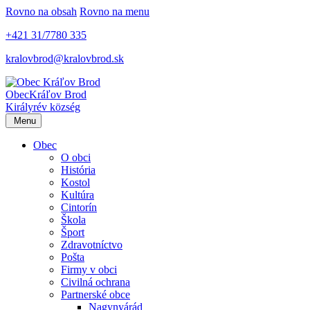
Rovno na obsah
Rovno na menu
+421 31/7780 335
kralovbrod@kralovbrod.sk
Obec
Kráľov Brod
Királyrév község
Menu
Obec
O obci
História
Kostol
Kultúra
Cintorín
Škola
Šport
Zdravotníctvo
Pošta
Firmy v obci
Civilná ochrana
Partnerské obce
Nagynyárád