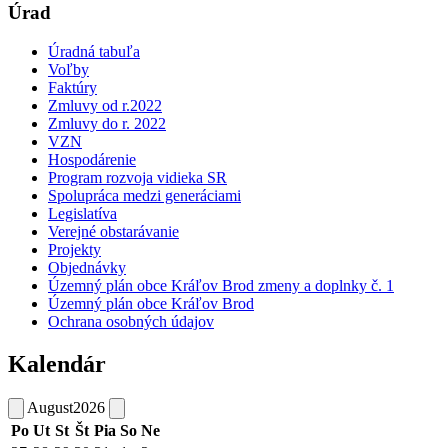
Úrad
Úradná tabuľa
Voľby
Faktúry
Zmluvy od r.2022
Zmluvy do r. 2022
VZN
Hospodárenie
Program rozvoja vidieka SR
Spolupráca medzi generáciami
Legislatíva
Verejné obstarávanie
Projekty
Objednávky
Územný plán obce Kráľov Brod zmeny a doplnky č. 1
Územný plán obce Kráľov Brod
Ochrana osobných údajov
Kalendár
August
2026
Po
Ut
St
Št
Pia
So
Ne