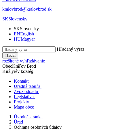
kralovbrod@kralovbrod.sk
SK
Slovensky
SK
Slovensky
EN
English
HU
Magyar
Hľadaný výraz
Hľadať
rozšírené vyhľadávanie
Obec
Kráľov Brod
Királyrév község
Kontakt
Úradná tabuľa
Zvoz odpadu
Legislatíva
Projekty
Mapa obce
Úvodná stránka
Úrad
Ochrana osobných údajov