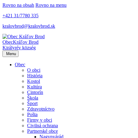
Rovno na obsah
Rovno na menu
+421 31/7780 335
kralovbrod@kralovbrod.sk
Obec
Kráľov Brod
Királyrév község
Menu
Obec
O obci
História
Kostol
Kultúra
Cintorín
Škola
Šport
Zdravotníctvo
Pošta
Firmy v obci
Civilná ochrana
Partnerské obce
Nagynyárád