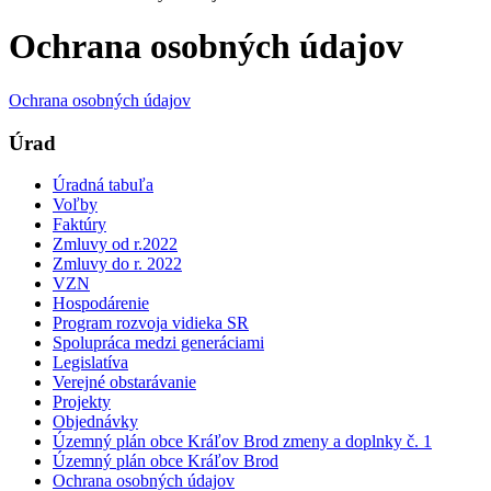
Ochrana osobných údajov
Ochrana osobných údajov
Úrad
Úradná tabuľa
Voľby
Faktúry
Zmluvy od r.2022
Zmluvy do r. 2022
VZN
Hospodárenie
Program rozvoja vidieka SR
Spolupráca medzi generáciami
Legislatíva
Verejné obstarávanie
Projekty
Objednávky
Územný plán obce Kráľov Brod zmeny a doplnky č. 1
Územný plán obce Kráľov Brod
Ochrana osobných údajov