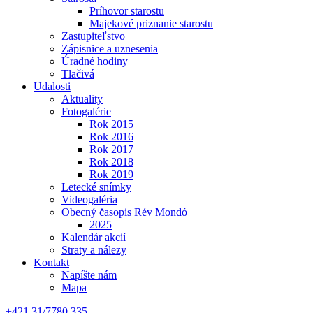
Príhovor starostu
Majekové priznanie starostu
Zastupiteľstvo
Zápisnice a uznesenia
Úradné hodiny
Tlačivá
Udalosti
Aktuality
Fotogalérie
Rok 2015
Rok 2016
Rok 2017
Rok 2018
Rok 2019
Letecké snímky
Videogaléria
Obecný časopis Rév Mondó
2025
Kalendár akcií
Straty a nálezy
Kontakt
Napíšte nám
Mapa
+421 31/7780 335