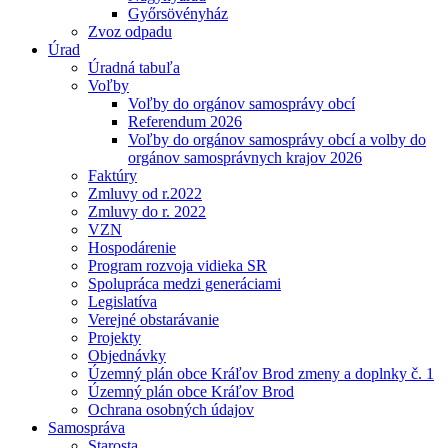
Győrsövényház
Zvoz odpadu
Úrad
Úradná tabuľa
Voľby
Voľby do orgánov samosprávy obcí
Referendum 2026
Voľby do orgánov samosprávy obcí a volby do
orgánov samosprávnych krajov 2026
Faktúry
Zmluvy od r.2022
Zmluvy do r. 2022
VZN
Hospodárenie
Program rozvoja vidieka SR
Spolupráca medzi generáciami
Legislatíva
Verejné obstarávanie
Projekty
Objednávky
Územný plán obce Kráľov Brod zmeny a doplnky č. 1
Územný plán obce Kráľov Brod
Ochrana osobných údajov
Samospráva
Starosta