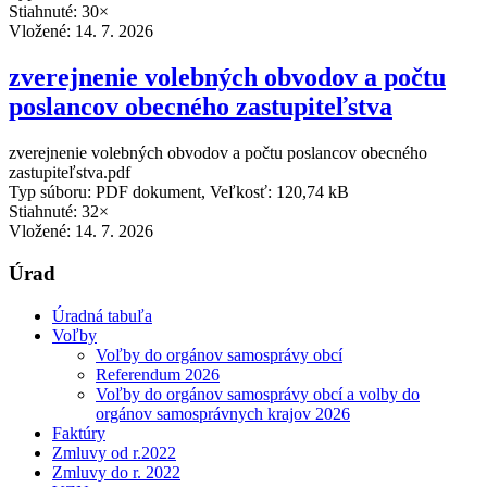
Stiahnuté: 30×
Vložené:
14. 7. 2026
zverejnenie volebných obvodov a počtu
poslancov obecného zastupiteľstva
zverejnenie volebných obvodov a počtu poslancov obecného
zastupiteľstva.pdf
Typ súboru: PDF dokument, Veľkosť: 120,74 kB
Stiahnuté: 32×
Vložené:
14. 7. 2026
Úrad
Úradná tabuľa
Voľby
Voľby do orgánov samosprávy obcí
Referendum 2026
Voľby do orgánov samosprávy obcí a volby do
orgánov samosprávnych krajov 2026
Faktúry
Zmluvy od r.2022
Zmluvy do r. 2022