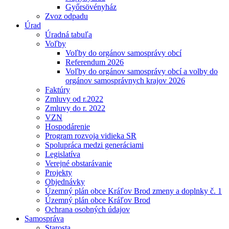
Győrsövényház
Zvoz odpadu
Úrad
Úradná tabuľa
Voľby
Voľby do orgánov samosprávy obcí
Referendum 2026
Voľby do orgánov samosprávy obcí a volby do
orgánov samosprávnych krajov 2026
Faktúry
Zmluvy od r.2022
Zmluvy do r. 2022
VZN
Hospodárenie
Program rozvoja vidieka SR
Spolupráca medzi generáciami
Legislatíva
Verejné obstarávanie
Projekty
Objednávky
Územný plán obce Kráľov Brod zmeny a doplnky č. 1
Územný plán obce Kráľov Brod
Ochrana osobných údajov
Samospráva
Starosta