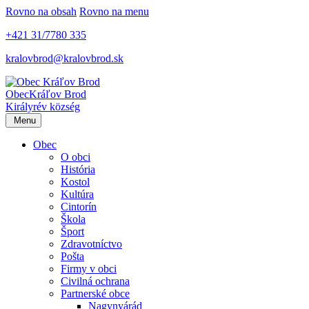
Rovno na obsah
Rovno na menu
+421 31/7780 335
kralovbrod@kralovbrod.sk
Obec
Kráľov Brod
Királyrév község
Menu
Obec
O obci
História
Kostol
Kultúra
Cintorín
Škola
Šport
Zdravotníctvo
Pošta
Firmy v obci
Civilná ochrana
Partnerské obce
Nagynyárád