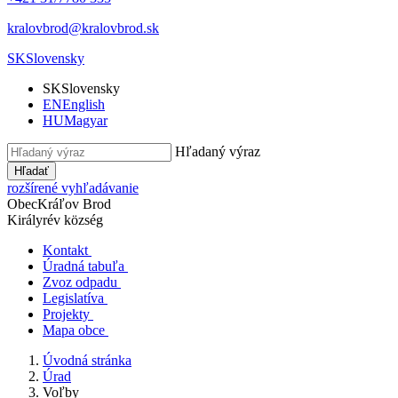
kralovbrod@kralovbrod.sk
SK
Slovensky
SK
Slovensky
EN
English
HU
Magyar
Hľadaný výraz
Hľadať
rozšírené vyhľadávanie
Obec
Kráľov Brod
Királyrév község
Kontakt
Úradná tabuľa
Zvoz odpadu
Legislatíva
Projekty
Mapa obce
Úvodná stránka
Úrad
Voľby