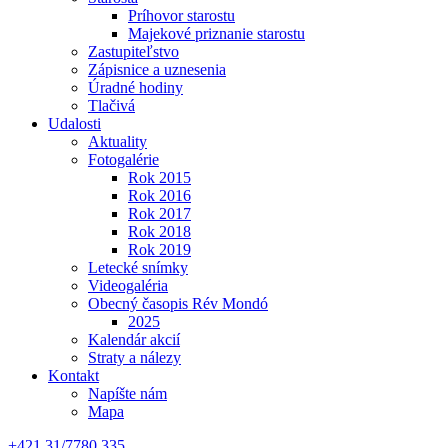
Príhovor starostu
Majekové priznanie starostu
Zastupiteľstvo
Zápisnice a uznesenia
Úradné hodiny
Tlačivá
Udalosti
Aktuality
Fotogalérie
Rok 2015
Rok 2016
Rok 2017
Rok 2018
Rok 2019
Letecké snímky
Videogaléria
Obecný časopis Rév Mondó
2025
Kalendár akcií
Straty a nálezy
Kontakt
Napíšte nám
Mapa
+421 31/7780 335