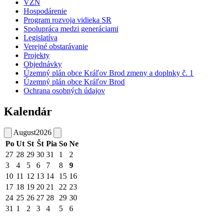
VZN
Hospodárenie
Program rozvoja vidieka SR
Spolupráca medzi generáciami
Legislatíva
Verejné obstarávanie
Projekty
Objednávky
Územný plán obce Kráľov Brod zmeny a doplnky č. 1
Územný plán obce Kráľov Brod
Ochrana osobných údajov
Kalendár
August
2026
Po
Ut
St
Št
Pia
So
Ne
27
28
29
30
31
1
2
3
4
5
6
7
8
9
10
11
12
13
14
15
16
17
18
19
20
21
22
23
24
25
26
27
28
29
30
31
1
2
3
4
5
6