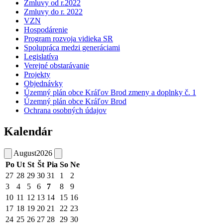
Zmluvy od r.2022
Zmluvy do r. 2022
VZN
Hospodárenie
Program rozvoja vidieka SR
Spolupráca medzi generáciami
Legislatíva
Verejné obstarávanie
Projekty
Objednávky
Územný plán obce Kráľov Brod zmeny a doplnky č. 1
Územný plán obce Kráľov Brod
Ochrana osobných údajov
Kalendár
August
2026
Po
Ut
St
Št
Pia
So
Ne
27
28
29
30
31
1
2
3
4
5
6
7
8
9
10
11
12
13
14
15
16
17
18
19
20
21
22
23
24
25
26
27
28
29
30