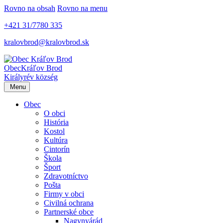
Rovno na obsah
Rovno na menu
+421 31/7780 335
kralovbrod@kralovbrod.sk
Obec
Kráľov Brod
Királyrév község
Menu
Obec
O obci
História
Kostol
Kultúra
Cintorín
Škola
Šport
Zdravotníctvo
Pošta
Firmy v obci
Civilná ochrana
Partnerské obce
Nagynyárád