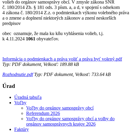
volieb do orgánov samosprávy obcí. V zmysle zákona SNR
č. 180/2014 Zb. § 181 ods. 3 písm. a, a d, v spojení s odsekom
4 zákona č. 180/2014 Z.z. o podmienkach výkonu volebného práva
a o zmene a doplnení niektorých zákonov a znení neskorších
predpisov
obec oznamuje, že mala ku kňu vyhlásenia volieb, t.j.
k 4.11.2024
1061
obyvateľov.
Informácia o podmienkach a práva voliť a práva byť volený.pdf
Typ: PDF dokument, Velkosť: 189.88 kB
Rozhodnutie.pdf
Typ: PDF dokument, Velkosť: 733.64 kB
Úrad
Úradná tabuľa
Voľby
Voľby do orgánov samosprávy obcí
Referendum 2026
Voľby do orgánov samosprávy obcí a volby do
orgánov samosprávnych krajov 2026
Faktúry