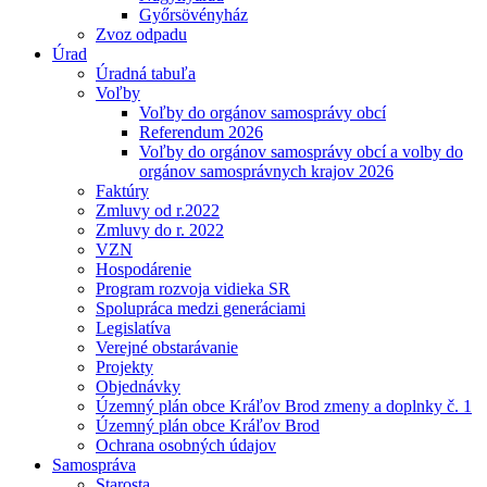
Győrsövényház
Zvoz odpadu
Úrad
Úradná tabuľa
Voľby
Voľby do orgánov samosprávy obcí
Referendum 2026
Voľby do orgánov samosprávy obcí a volby do
orgánov samosprávnych krajov 2026
Faktúry
Zmluvy od r.2022
Zmluvy do r. 2022
VZN
Hospodárenie
Program rozvoja vidieka SR
Spolupráca medzi generáciami
Legislatíva
Verejné obstarávanie
Projekty
Objednávky
Územný plán obce Kráľov Brod zmeny a doplnky č. 1
Územný plán obce Kráľov Brod
Ochrana osobných údajov
Samospráva
Starosta