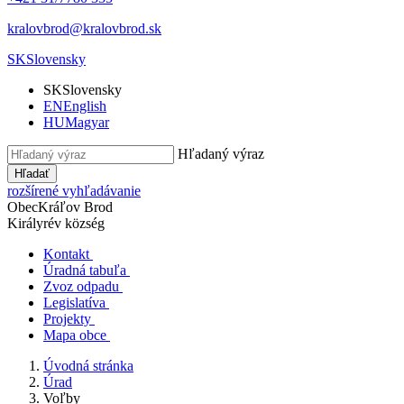
kralovbrod@kralovbrod.sk
SK
Slovensky
SK
Slovensky
EN
English
HU
Magyar
Hľadaný výraz
Hľadať
rozšírené vyhľadávanie
Obec
Kráľov Brod
Királyrév község
Kontakt
Úradná tabuľa
Zvoz odpadu
Legislatíva
Projekty
Mapa obce
Úvodná stránka
Úrad
Voľby