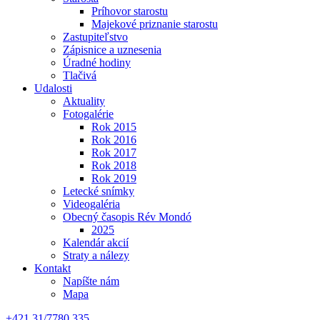
Príhovor starostu
Majekové priznanie starostu
Zastupiteľstvo
Zápisnice a uznesenia
Úradné hodiny
Tlačivá
Udalosti
Aktuality
Fotogalérie
Rok 2015
Rok 2016
Rok 2017
Rok 2018
Rok 2019
Letecké snímky
Videogaléria
Obecný časopis Rév Mondó
2025
Kalendár akcií
Straty a nálezy
Kontakt
Napíšte nám
Mapa
+421 31/7780 335