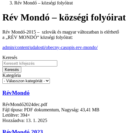
Rév Mondó – községi folyóirat
Rév Mondó – községi folyóirat
Rév Mondó-2015 – szlovák és magyar változatban is elérhető
a „RÉV MONDÓ“ községi folyóirat:
admin/content/udalosti/obecny-casopis-rev-mondo/
Keresés
Keresés
Kategória
RévMondó
RévMondó2024dec.pdf
Fájl típusa: PDF dokumentum, Nagyság: 43,41 MB
Letöltve: 394×
Hozzáadva:
13. 1. 2025
RévMondó 2023