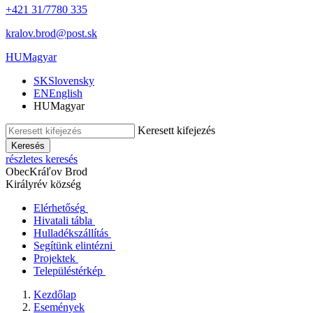
+421 31/7780 335
kralov.brod@post.sk
HU
Magyar
SK
Slovensky
EN
English
HU
Magyar
Keresett kifejezés
Keresés
részletes keresés
Obec
Kráľov Brod
Királyrév község
Elérhetőség
Hivatali tábla
Hulladékszállítás
Segítünk elintézni
Projektek
Településtérkép
Kezdőlap
Események