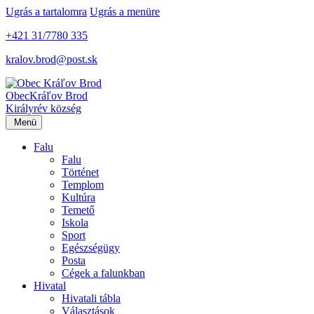
Ugrás a tartalomra
Ugrás a menüre
+421 31/7780 335
kralov.brod@post.sk
Obec
Kráľov Brod
Királyrév község
Menü
Falu
Falu
Történet
Templom
Kultúra
Temető
Iskola
Sport
Egészségügy
Posta
Cégek a falunkban
Hivatal
Hivatali tábla
Választások