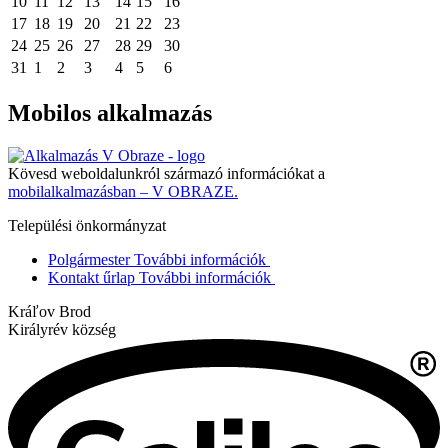
10
11
12
13
14
15
16
17
18
19
20
21
22
23
24
25
26
27
28
29
30
31
1
2
3
4
5
6
Mobilos alkalmazás
Kövesd weboldalunkról származó információkat a
mobilalkalmazásban – V OBRAZE.
Települési önkormányzat
Polgármester
További információk
Kontakt űrlap
További információk
Kráľov Brod
Királyrév község