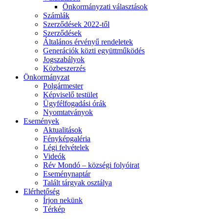
Önkormányzati választások
Számlák
Szerződések 2022-től
Szerződések
Általános érvényű rendeletek
Generációk közti együttműködés
Jogszabályok
Közbeszerzés
Önkormányzat
Polgármester
Képviselő testület
Ügyfélfogadási órák
Nyomtatványok
Események
Aktualitások
Fényképgaléria
Légi felvételek
Videók
Rév Mondó – községi folyóirat
Eseménynaptár
Talált tárgyak osztálya
Elérhetőség
Írjon nekünk
Térkép