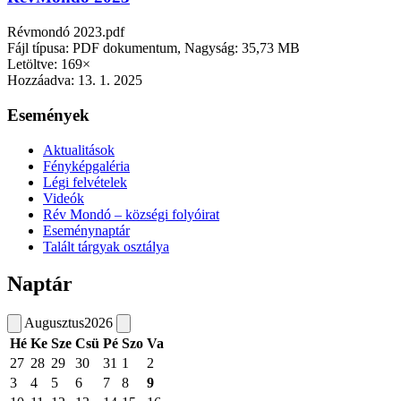
Révmondó 2023.pdf
Fájl típusa: PDF dokumentum, Nagyság: 35,73 MB
Letöltve: 169×
Hozzáadva:
13. 1. 2025
Események
Aktualitások
Fényképgaléria
Légi felvételek
Videók
Rév Mondó – községi folyóirat
Eseménynaptár
Talált tárgyak osztálya
Naptár
Augusztus
2026
Hé
Ke
Sze
Csü
Pé
Szo
Va
27
28
29
30
31
1
2
3
4
5
6
7
8
9