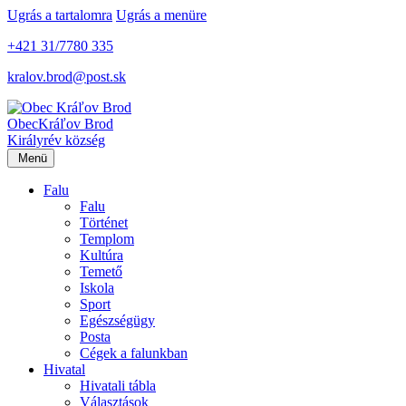
Ugrás a tartalomra
Ugrás a menüre
+421 31/7780 335
kralov.brod@post.sk
Obec
Kráľov Brod
Királyrév község
Menü
Falu
Falu
Történet
Templom
Kultúra
Temető
Iskola
Sport
Egészségügy
Posta
Cégek a falunkban
Hivatal
Hivatali tábla
Választások