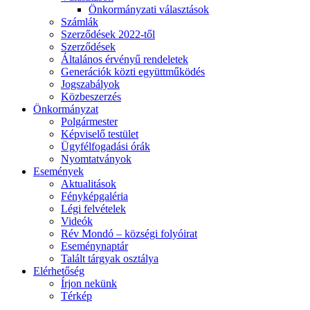
Önkormányzati választások
Számlák
Szerződések 2022-től
Szerződések
Általános érvényű rendeletek
Generációk közti együttműködés
Jogszabályok
Közbeszerzés
Önkormányzat
Polgármester
Képviselő testület
Ügyfélfogadási órák
Nyomtatványok
Események
Aktualitások
Fényképgaléria
Légi felvételek
Videók
Rév Mondó – községi folyóirat
Eseménynaptár
Talált tárgyak osztálya
Elérhetőség
Írjon nekünk
Térkép