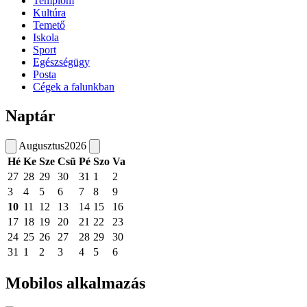
Templom
Kultúra
Temető
Iskola
Sport
Egészségügy
Posta
Cégek a falunkban
Naptár
Augusztus
2026
Hé
Ke
Sze
Csü
Pé
Szo
Va
27
28
29
30
31
1
2
3
4
5
6
7
8
9
10
11
12
13
14
15
16
17
18
19
20
21
22
23
24
25
26
27
28
29
30
31
1
2
3
4
5
6
Mobilos alkalmazás