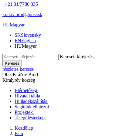
+421 31/7780 335
kralov.brod@post.sk
HU
Magyar
SK
Slovensky
EN
English
HU
Magyar
Keresett kifejezés
Keresés
részletes keresés
Obec
Kráľov Brod
Királyrév község
Elérhetőség
Hivatali tábla
Hulladékszállítás
Segítünk elintézni
Projektek
Településtérkép
Kezdőlap
Falu