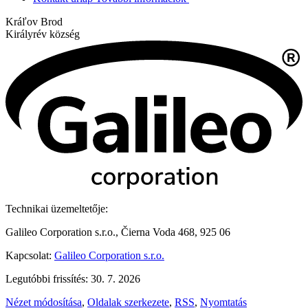
Kráľov Brod
Királyrév község
Technikai üzemeltetője:
Galileo Corporation s.r.o., Čierna Voda 468, 925 06
Kapcsolat:
Galileo Corporation s.r.o.
Legutóbbi frissítés: 30. 7. 2026
Nézet módosítása
,
Oldalak szerkezete
,
RSS
,
Nyomtatás