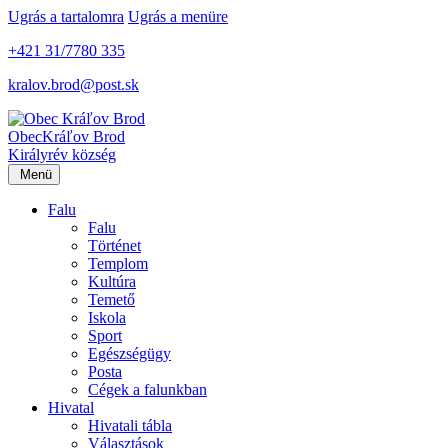
Ugrás a tartalomra
Ugrás a menüre
+421 31/7780 335
kralov.brod@post.sk
Obec
Kráľov Brod
Királyrév község
Menü
Falu
Falu
Történet
Templom
Kultúra
Temető
Iskola
Sport
Egészségügy
Posta
Cégek a falunkban
Hivatal
Hivatali tábla
Választások