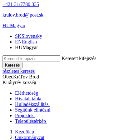
+421 31/7780 335
kralov.brod@post.sk
HU
Magyar
SK
Slovensky
EN
English
HU
Magyar
Keresett kifejezés
Keresés
részletes keresés
Obec
Kráľov Brod
Királyrév község
Elérhetőség
Hivatali tábla
Hulladékszállítás
Segítünk elintézni
Projektek
Településtérkép
Kezdőlap
Önkormányzat