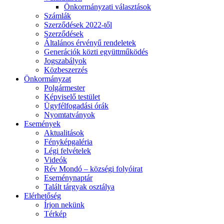
Önkormányzati választások
Számlák
Szerződések 2022-től
Szerződések
Általános érvényű rendeletek
Generációk közti együttműködés
Jogszabályok
Közbeszerzés
Önkormányzat
Polgármester
Képviselő testület
Ügyfélfogadási órák
Nyomtatványok
Események
Aktualitások
Fényképgaléria
Légi felvételek
Videók
Rév Mondó – községi folyóirat
Eseménynaptár
Talált tárgyak osztálya
Elérhetőség
Írjon nekünk
Térkép