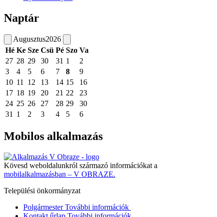
Naptár
Augusztus
2026
Hé
Ke
Sze
Csü
Pé
Szo
Va
27
28
29
30
31
1
2
3
4
5
6
7
8
9
10
11
12
13
14
15
16
17
18
19
20
21
22
23
24
25
26
27
28
29
30
31
1
2
3
4
5
6
Mobilos alkalmazás
Kövesd weboldalunkról származó információkat a
mobilalkalmazásban – V OBRAZE.
Települési önkormányzat
Polgármester
További információk
Kontakt űrlap
További információk