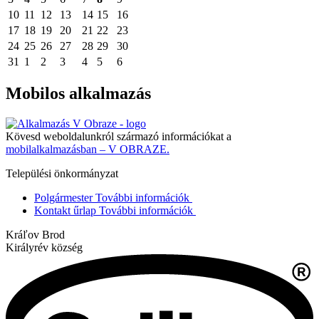
10
11
12
13
14
15
16
17
18
19
20
21
22
23
24
25
26
27
28
29
30
31
1
2
3
4
5
6
Mobilos alkalmazás
Kövesd weboldalunkról származó információkat a
mobilalkalmazásban – V OBRAZE.
Települési önkormányzat
Polgármester
További információk
Kontakt űrlap
További információk
Kráľov Brod
Királyrév község