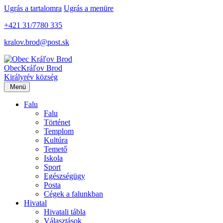
Ugrás a tartalomra
Ugrás a menüre
+421 31/7780 335
kralov.brod@post.sk
Obec
Kráľov Brod
Királyrév község
Menü
Falu
Falu
Történet
Templom
Kultúra
Temető
Iskola
Sport
Egészségügy
Posta
Cégek a falunkban
Hivatal
Hivatali tábla
Választások