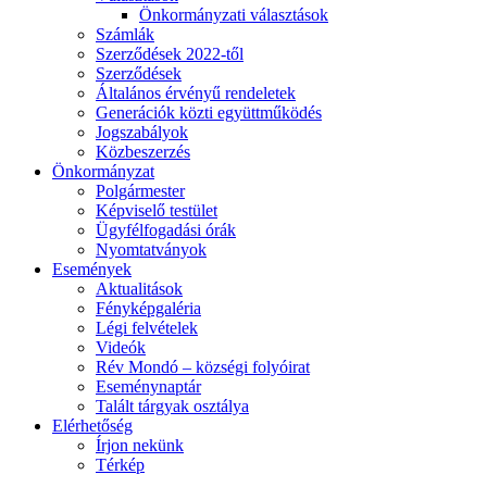
Önkormányzati választások
Számlák
Szerződések 2022-től
Szerződések
Általános érvényű rendeletek
Generációk közti együttműködés
Jogszabályok
Közbeszerzés
Önkormányzat
Polgármester
Képviselő testület
Ügyfélfogadási órák
Nyomtatványok
Események
Aktualitások
Fényképgaléria
Légi felvételek
Videók
Rév Mondó – községi folyóirat
Eseménynaptár
Talált tárgyak osztálya
Elérhetőség
Írjon nekünk
Térkép