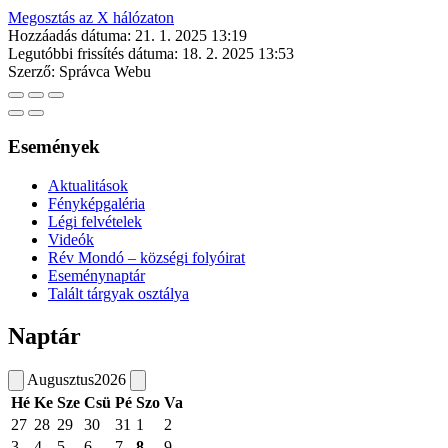
Megosztás az X hálózaton
Hozzáadás dátuma:
21. 1. 2025 13:19
Legutóbbi frissítés dátuma:
18. 2. 2025 13:53
Szerző:
Správca Webu
Események
Aktualitások
Fényképgaléria
Légi felvételek
Videók
Rév Mondó – községi folyóirat
Eseménynaptár
Talált tárgyak osztálya
Naptár
Augusztus
2026
Hé
Ke
Sze
Csü
Pé
Szo
Va
27
28
29
30
31
1
2
3
4
5
6
7
8
9