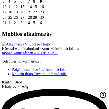
3
4
5
6
7
8
9
10
11
12
13
14
15
16
17
18
19
20
21
22
23
24
25
26
27
28
29
30
31
1
2
3
4
5
6
Mobilos alkalmazás
Kövesd weboldalunkról származó információkat a
mobilalkalmazásban – V OBRAZE.
Települési önkormányzat
Polgármester
További információk
Kontakt űrlap
További információk
Kráľov Brod
Királyrév község