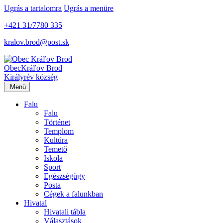
Ugrás a tartalomra
Ugrás a menüre
+421 31/7780 335
kralov.brod@post.sk
Obec
Kráľov Brod
Királyrév község
Menü
Falu
Falu
Történet
Templom
Kultúra
Temető
Iskola
Sport
Egészségügy
Posta
Cégek a falunkban
Hivatal
Hivatali tábla
Választások