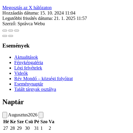
Megosztás az X hálózaton
Hozzáadás dátuma:
15. 10. 2024 11:04
Legutóbbi frissítés dátuma:
21. 1. 2025 11:57
Szerző:
Správca Webu
Események
Aktualitások
Fényképgaléria
Légi felvételek
Videók
Rév Mondó – községi folyóirat
Eseménynaptár
Talált tárgyak osztálya
Naptár
Augusztus
2026
Hé
Ke
Sze
Csü
Pé
Szo
Va
27
28
29
30
31
1
2