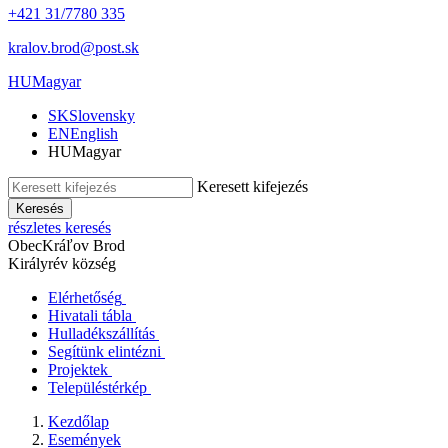
+421 31/7780 335
kralov.brod@post.sk
HU
Magyar
SK
Slovensky
EN
English
HU
Magyar
Keresett kifejezés
Keresés
részletes keresés
Obec
Kráľov Brod
Királyrév község
Elérhetőség
Hivatali tábla
Hulladékszállítás
Segítünk elintézni
Projektek
Településtérkép
Kezdőlap
Események