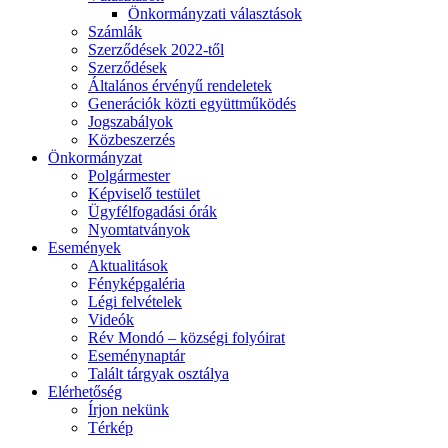
Önkormányzati választások
Számlák
Szerződések 2022-től
Szerződések
Általános érvényű rendeletek
Generációk közti együttműködés
Jogszabályok
Közbeszerzés
Önkormányzat
Polgármester
Képviselő testület
Ügyfélfogadási órák
Nyomtatványok
Események
Aktualitások
Fényképgaléria
Légi felvételek
Videók
Rév Mondó – községi folyóirat
Eseménynaptár
Talált tárgyak osztálya
Elérhetőség
Írjon nekünk
Térkép