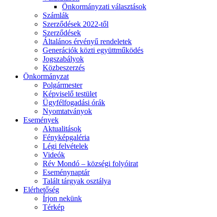
Önkormányzati választások
Számlák
Szerződések 2022-től
Szerződések
Általános érvényű rendeletek
Generációk közti együttműködés
Jogszabályok
Közbeszerzés
Önkormányzat
Polgármester
Képviselő testület
Ügyfélfogadási órák
Nyomtatványok
Események
Aktualitások
Fényképgaléria
Légi felvételek
Videók
Rév Mondó – községi folyóirat
Eseménynaptár
Talált tárgyak osztálya
Elérhetőség
Írjon nekünk
Térkép