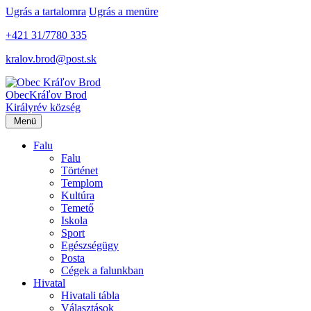
Ugrás a tartalomra
Ugrás a menüre
+421 31/7780 335
kralov.brod@post.sk
Obec
Kráľov Brod
Királyrév község
Menü
Falu
Falu
Történet
Templom
Kultúra
Temető
Iskola
Sport
Egészségügy
Posta
Cégek a falunkban
Hivatal
Hivatali tábla
Választások