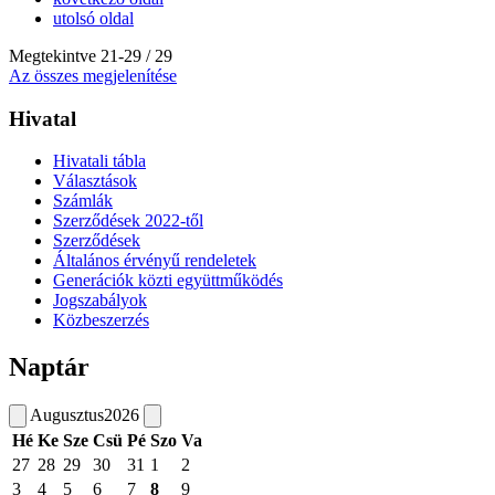
utolsó oldal
Megtekintve
21
-
29
/ 29
Az összes megjelenítése
Hivatal
Hivatali tábla
Választások
Számlák
Szerződések 2022-től
Szerződések
Általános érvényű rendeletek
Generációk közti együttműködés
Jogszabályok
Közbeszerzés
Naptár
Augusztus
2026
Hé
Ke
Sze
Csü
Pé
Szo
Va
27
28
29
30
31
1
2
3
4
5
6
7
8
9