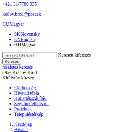
+421 31/7780 335
kralov.brod@post.sk
HU
Magyar
SK
Slovensky
EN
English
HU
Magyar
Keresett kifejezés
Keresés
részletes keresés
Obec
Kráľov Brod
Királyrév község
Elérhetőség
Hivatali tábla
Hulladékszállítás
Segítünk elintézni
Projektek
Településtérkép
Kezdőlap
Hivatal