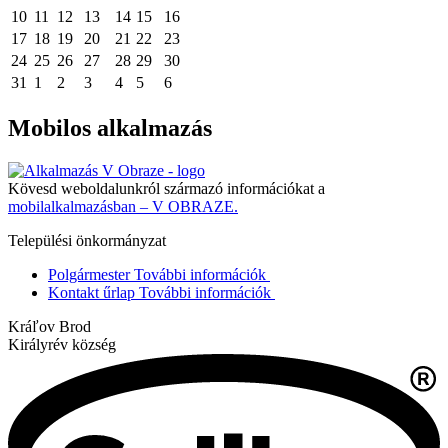
10
11
12
13
14
15
16
17
18
19
20
21
22
23
24
25
26
27
28
29
30
31
1
2
3
4
5
6
Mobilos alkalmazás
Kövesd weboldalunkról származó információkat a
mobilalkalmazásban – V OBRAZE.
Települési önkormányzat
Polgármester
További információk
Kontakt űrlap
További információk
Kráľov Brod
Királyrév község