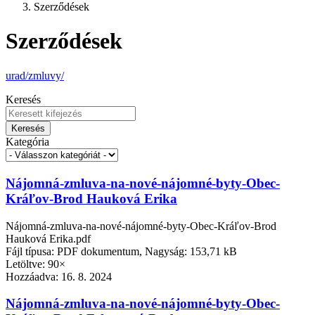
Szerződések
Szerződések
urad/zmluvy/
Keresés
Keresés
Kategória
Nájomná-zmluva-na-nové-nájomné-byty-Obec-
Kráľov-Brod Hauková Erika
Nájomná-zmluva-na-nové-nájomné-byty-Obec-Kráľov-Brod
Hauková Erika.pdf
Fájl típusa: PDF dokumentum, Nagyság: 153,71 kB
Letöltve: 90×
Hozzáadva:
16. 8. 2024
Nájomná-zmluva-na-nové-nájomné-byty-Obec-