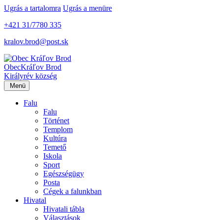
Ugrás a tartalomra
Ugrás a menüre
+421 31/7780 335
kralov.brod@post.sk
Obec
Kráľov Brod
Királyrév község
Menü
Falu
Falu
Történet
Templom
Kultúra
Temető
Iskola
Sport
Egészségügy
Posta
Cégek a falunkban
Hivatal
Hivatali tábla
Választások