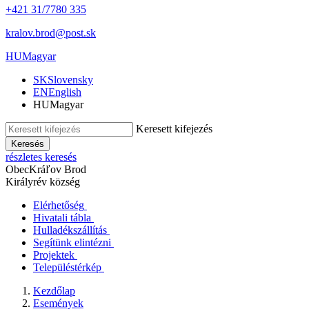
+421 31/7780 335
kralov.brod@post.sk
HU
Magyar
SK
Slovensky
EN
English
HU
Magyar
Keresett kifejezés
Keresés
részletes keresés
Obec
Kráľov Brod
Királyrév község
Elérhetőség
Hivatali tábla
Hulladékszállítás
Segítünk elintézni
Projektek
Településtérkép
Kezdőlap
Események