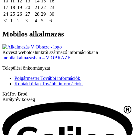
10
11
12
13
14
15
16
17
18
19
20
21
22
23
24
25
26
27
28
29
30
31
1
2
3
4
5
6
Mobilos alkalmazás
Kövesd weboldalunkról származó információkat a
mobilalkalmazásban – V OBRAZE.
Települési önkormányzat
Polgármester
További információk
Kontakt űrlap
További információk
Kráľov Brod
Királyrév község