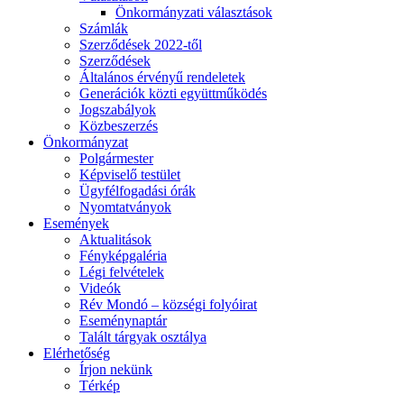
Önkormányzati választások
Számlák
Szerződések 2022-től
Szerződések
Általános érvényű rendeletek
Generációk közti együttműködés
Jogszabályok
Közbeszerzés
Önkormányzat
Polgármester
Képviselő testület
Ügyfélfogadási órák
Nyomtatványok
Események
Aktualitások
Fényképgaléria
Légi felvételek
Videók
Rév Mondó – községi folyóirat
Eseménynaptár
Talált tárgyak osztálya
Elérhetőség
Írjon nekünk
Térkép