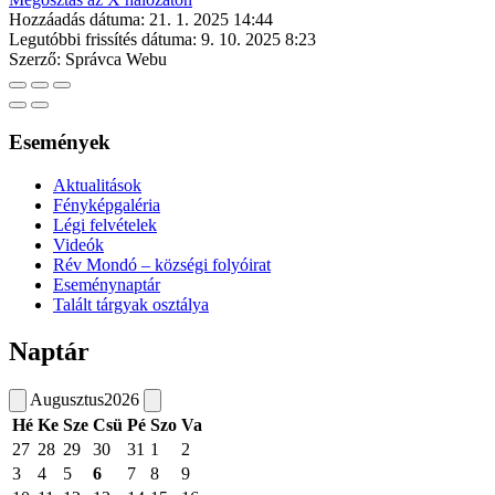
Hozzáadás dátuma:
21. 1. 2025 14:44
Legutóbbi frissítés dátuma:
9. 10. 2025 8:23
Szerző:
Správca Webu
Események
Aktualitások
Fényképgaléria
Légi felvételek
Videók
Rév Mondó – községi folyóirat
Eseménynaptár
Talált tárgyak osztálya
Naptár
Augusztus
2026
Hé
Ke
Sze
Csü
Pé
Szo
Va
27
28
29
30
31
1
2
3
4
5
6
7
8
9