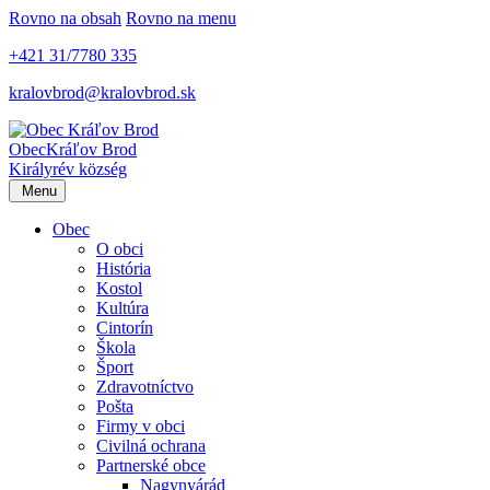
Rovno na obsah
Rovno na menu
+421 31/7780 335
kralovbrod@kralovbrod.sk
Obec
Kráľov Brod
Királyrév község
Menu
Obec
O obci
História
Kostol
Kultúra
Cintorín
Škola
Šport
Zdravotníctvo
Pošta
Firmy v obci
Civilná ochrana
Partnerské obce
Nagynyárád