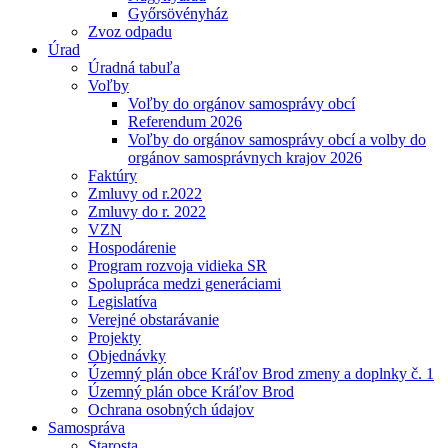
Győrsövényház
Zvoz odpadu
Úrad
Úradná tabuľa
Voľby
Voľby do orgánov samosprávy obcí
Referendum 2026
Voľby do orgánov samosprávy obcí a volby do
orgánov samosprávnych krajov 2026
Faktúry
Zmluvy od r.2022
Zmluvy do r. 2022
VZN
Hospodárenie
Program rozvoja vidieka SR
Spolupráca medzi generáciami
Legislatíva
Verejné obstarávanie
Projekty
Objednávky
Územný plán obce Kráľov Brod zmeny a doplnky č. 1
Územný plán obce Kráľov Brod
Ochrana osobných údajov
Samospráva
Starosta