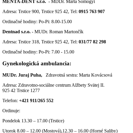
MENTA-DENT s.r.o.
- MDDr. Márta Somogyi
Adresa: Trstice 900, Trstice 925 42, Tel:
0915 763 907
Ordinačné hodiny: Po-Pi: 8.00-15.00
Dentnad s.r.o.
- MUDr. Roman Martončík
Adresa: Trstice 318, Trstice 925 42, Tel:
031/77 82 298
Ordinačné hodiny: Po-Pi: 7.00 - 15.00
Gynekologická ambulancia:
MUDr. Juraj Puha,
Zdravotná sestra: Marta Kovácsová
Adresa: Zdravotno-sociálne centrum Alžbety Svätej II.
925 42 Trstice 1277
Telefon:
+421 911/265 552
Ordinuje:
Pondelok 13.30 – 17.00 (Trstice)
Utorok 8.00 – 12.00 (Mostová),12.30 – 16.00 (Horné Saliby)