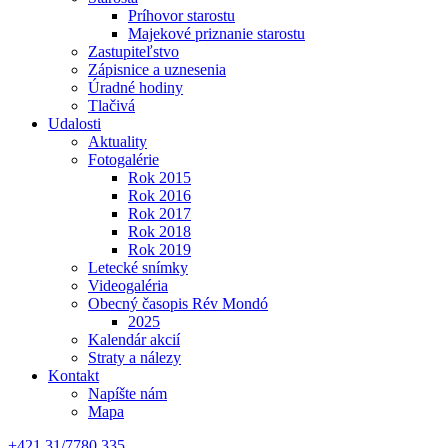
Príhovor starostu
Majekové priznanie starostu
Zastupiteľstvo
Zápisnice a uznesenia
Úradné hodiny
Tlačivá
Udalosti
Aktuality
Fotogalérie
Rok 2015
Rok 2016
Rok 2017
Rok 2018
Rok 2019
Letecké snímky
Videogaléria
Obecný časopis Rév Mondó
2025
Kalendár akcií
Straty a nálezy
Kontakt
Napíšte nám
Mapa
+421 31/7780 335