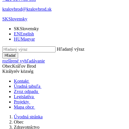
kralovbrod@kralovbrod.sk
SK
Slovensky
SK
Slovensky
EN
English
HU
Magyar
Hľadaný výraz
Hľadať
rozšírené vyhľadávanie
Obec
Kráľov Brod
Királyrév község
Kontakt
Úradná tabuľa
Zvoz odpadu
Legislatíva
Projekty
Mapa obce
Úvodná stránka
Obec
Zdravotníctvo