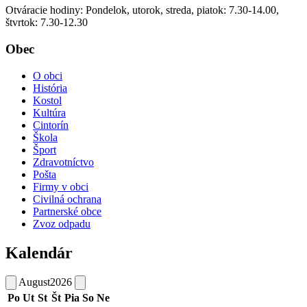
Otváracie hodiny: Pondelok, utorok, streda, piatok: 7.30-14.00,
štvrtok: 7.30-12.30
Obec
O obci
História
Kostol
Kultúra
Cintorín
Škola
Šport
Zdravotníctvo
Pošta
Firmy v obci
Civilná ochrana
Partnerské obce
Zvoz odpadu
Kalendár
August
2026
Po
Ut
St
Št
Pia
So
Ne