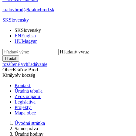
kralovbrod@kralovbrod.sk
SK
Slovensky
SK
Slovensky
EN
English
HU
Magyar
Hľadaný výraz
Hľadať
rozšírené vyhľadávanie
Obec
Kráľov Brod
Királyrév község
Kontakt
Úradná tabuľa
Zvoz odpadu
Legislatíva
Projekty
Mapa obce
Úvodná stránka
Samospráva
Úradné hodiny