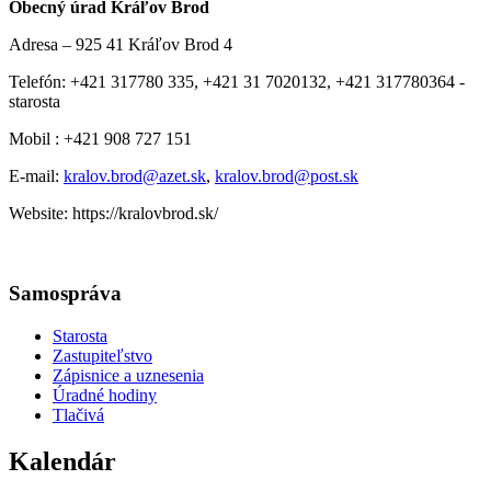
Obecný úrad Kráľov Brod
Adresa – 925 41 Kráľov Brod 4
Telefón: +421 317780 335, +421 31 7020132, +421 317780364 -
starosta
Mobil : +421 908 727 151
E-mail:
kralov.brod@azet.sk
,
kralov.brod@post.sk
Website: https://kralovbrod.sk/
Samospráva
Starosta
Zastupiteľstvo
Zápisnice a uznesenia
Úradné hodiny
Tlačivá
Kalendár