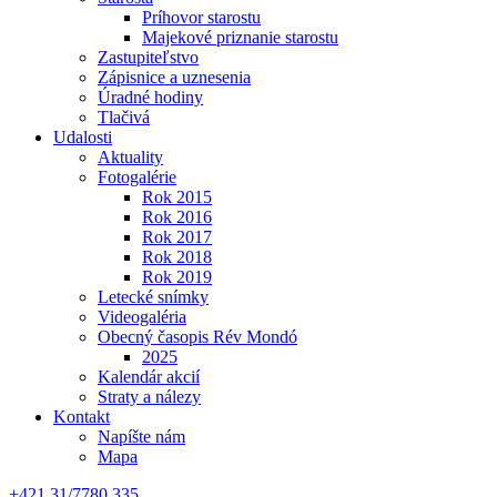
Príhovor starostu
Majekové priznanie starostu
Zastupiteľstvo
Zápisnice a uznesenia
Úradné hodiny
Tlačivá
Udalosti
Aktuality
Fotogalérie
Rok 2015
Rok 2016
Rok 2017
Rok 2018
Rok 2019
Letecké snímky
Videogaléria
Obecný časopis Rév Mondó
2025
Kalendár akcií
Straty a nálezy
Kontakt
Napíšte nám
Mapa
+421 31/7780 335