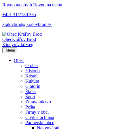
Rovno na obsah
Rovno na menu
+421 31/7780 335
kralovbrod@kralovbrod.sk
Obec
Kráľov Brod
Királyrév község
Menu
Obec
O obci
História
Kostol
Kultúra
Cintorín
Škola
Šport
Zdravotníctvo
Pošta
Firmy v obci
Civilná ochrana
Partnerské obce
Nagynyárád