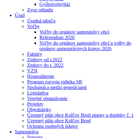
Győrsövényház
Zvoz odpadu
Úrad
Úradná tabuľa
Voľby
Voľby do orgánov samosprávy obcí
Referendum 2026
Voľby do orgánov samosprávy obcí a volby do
orgánov samosprávnych krajov 2026
Faktúry
Zmluvy od r.2022
Zmluvy do r. 2022
VZN
Hospodárenie
Program rozvoja vidieka SR
Spolupráca medzi generáciami
Legislatíva
Verejné obstarávanie
Projekty
Objednávky
Územný plán obce Kráľov Brod zmeny a doplnky č. 1
Územný plán obce Kráľov Brod
Ochrana osobných údajov
Samospráva
Starosta