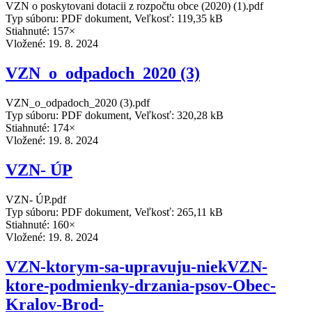
VZN o poskytovani dotacii z rozpočtu obce (2020) (1).pdf
Typ súboru: PDF dokument, Veľkosť: 119,35 kB
Stiahnuté: 157×
Vložené:
19. 8. 2024
VZN_o_odpadoch_2020 (3)
VZN_o_odpadoch_2020 (3).pdf
Typ súboru: PDF dokument, Veľkosť: 320,28 kB
Stiahnuté: 174×
Vložené:
19. 8. 2024
VZN- ÚP
VZN- ÚP.pdf
Typ súboru: PDF dokument, Veľkosť: 265,11 kB
Stiahnuté: 160×
Vložené:
19. 8. 2024
VZN-ktorym-sa-upravuju-niekVZN-
ktore-podmienky-drzania-psov-Obec-
Kralov-Brod-