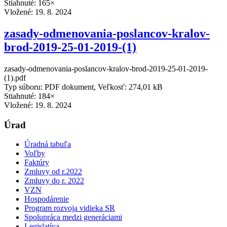
Stiahnuté: 165×
Vložené:
19. 8. 2024
zasady-odmenovania-poslancov-kralov-
brod-2019-25-01-2019-(1)
zasady-odmenovania-poslancov-kralov-brod-2019-25-01-2019-
(1).pdf
Typ súboru: PDF dokument, Veľkosť: 274,01 kB
Stiahnuté: 184×
Vložené:
19. 8. 2024
Úrad
Úradná tabuľa
Voľby
Faktúry
Zmluvy od r.2022
Zmluvy do r. 2022
VZN
Hospodárenie
Program rozvoja vidieka SR
Spolupráca medzi generáciami
Legislatíva