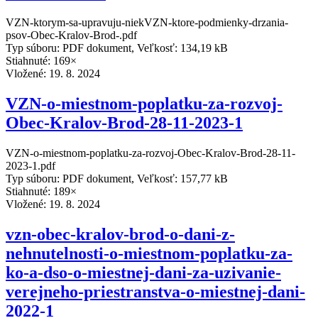
VZN-ktorym-sa-upravuju-niekVZN-ktore-podmienky-drzania-
psov-Obec-Kralov-Brod-.pdf
Typ súboru: PDF dokument, Veľkosť: 134,19 kB
Stiahnuté: 169×
Vložené:
19. 8. 2024
VZN-o-miestnom-poplatku-za-rozvoj-
Obec-Kralov-Brod-28-11-2023-1
VZN-o-miestnom-poplatku-za-rozvoj-Obec-Kralov-Brod-28-11-
2023-1.pdf
Typ súboru: PDF dokument, Veľkosť: 157,77 kB
Stiahnuté: 189×
Vložené:
19. 8. 2024
vzn-obec-kralov-brod-o-dani-z-
nehnutelnosti-o-miestnom-poplatku-za-
ko-a-dso-o-miestnej-dani-za-uzivanie-
verejneho-priestranstva-o-miestnej-dani-
2022-1