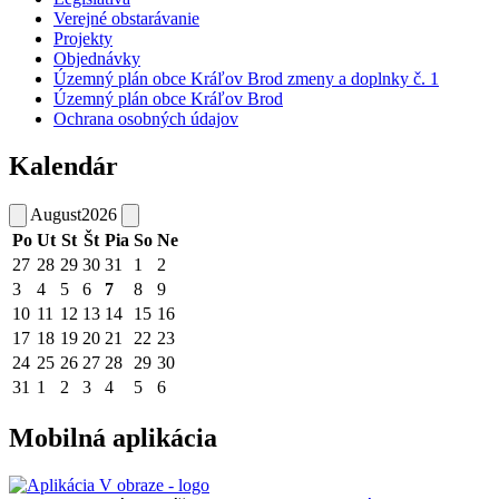
Verejné obstarávanie
Projekty
Objednávky
Územný plán obce Kráľov Brod zmeny a doplnky č. 1
Územný plán obce Kráľov Brod
Ochrana osobných údajov
Kalendár
August
2026
Po
Ut
St
Št
Pia
So
Ne
27
28
29
30
31
1
2
3
4
5
6
7
8
9
10
11
12
13
14
15
16
17
18
19
20
21
22
23
24
25
26
27
28
29
30
31
1
2
3
4
5
6
Mobilná aplikácia