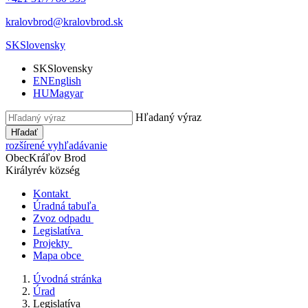
kralovbrod@kralovbrod.sk
SK
Slovensky
SK
Slovensky
EN
English
HU
Magyar
Hľadaný výraz
Hľadať
rozšírené vyhľadávanie
Obec
Kráľov Brod
Királyrév község
Kontakt
Úradná tabuľa
Zvoz odpadu
Legislatíva
Projekty
Mapa obce
Úvodná stránka
Úrad
Legislatíva