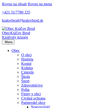
Rovno na obsah
Rovno na menu
+421 31/7780 335
kralovbrod@kralovbrod.sk
Obec
Kráľov Brod
Királyrév község
Menu
Obec
O obci
História
Kostol
Kultúra
Cintorín
Škola
Šport
Zdravotníctvo
Pošta
Firmy v obci
Civilná ochrana
Partnerské obce
Nagynyárád