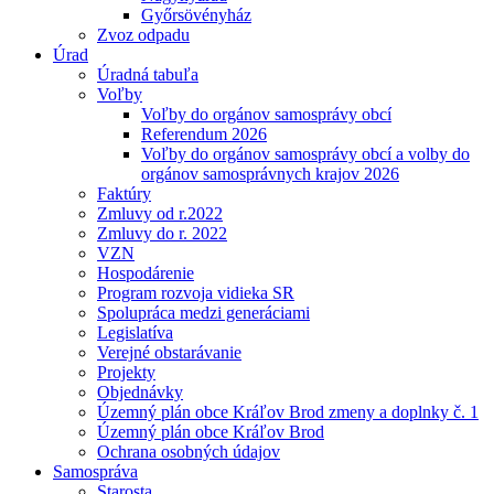
Győrsövényház
Zvoz odpadu
Úrad
Úradná tabuľa
Voľby
Voľby do orgánov samosprávy obcí
Referendum 2026
Voľby do orgánov samosprávy obcí a volby do
orgánov samosprávnych krajov 2026
Faktúry
Zmluvy od r.2022
Zmluvy do r. 2022
VZN
Hospodárenie
Program rozvoja vidieka SR
Spolupráca medzi generáciami
Legislatíva
Verejné obstarávanie
Projekty
Objednávky
Územný plán obce Kráľov Brod zmeny a doplnky č. 1
Územný plán obce Kráľov Brod
Ochrana osobných údajov
Samospráva
Starosta