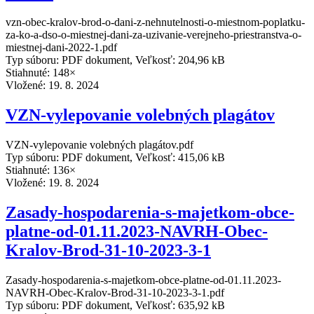
vzn-obec-kralov-brod-o-dani-z-nehnutelnosti-o-miestnom-poplatku-
za-ko-a-dso-o-miestnej-dani-za-uzivanie-verejneho-priestranstva-o-
miestnej-dani-2022-1.pdf
Typ súboru: PDF dokument, Veľkosť: 204,96 kB
Stiahnuté: 148×
Vložené:
19. 8. 2024
VZN-vylepovanie volebných plagátov
VZN-vylepovanie volebných plagátov.pdf
Typ súboru: PDF dokument, Veľkosť: 415,06 kB
Stiahnuté: 136×
Vložené:
19. 8. 2024
Zasady-hospodarenia-s-majetkom-obce-
platne-od-01.11.2023-NAVRH-Obec-
Kralov-Brod-31-10-2023-3-1
Zasady-hospodarenia-s-majetkom-obce-platne-od-01.11.2023-
NAVRH-Obec-Kralov-Brod-31-10-2023-3-1.pdf
Typ súboru: PDF dokument, Veľkosť: 635,92 kB