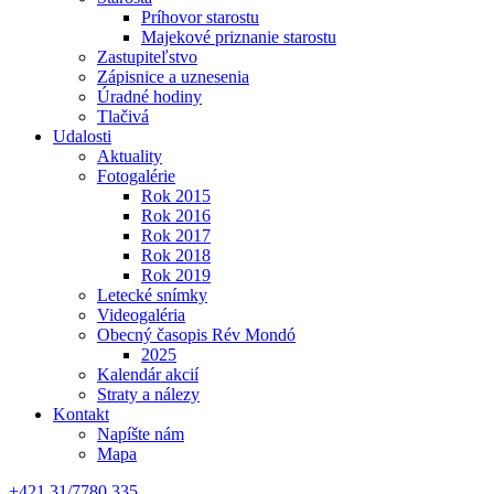
Príhovor starostu
Majekové priznanie starostu
Zastupiteľstvo
Zápisnice a uznesenia
Úradné hodiny
Tlačivá
Udalosti
Aktuality
Fotogalérie
Rok 2015
Rok 2016
Rok 2017
Rok 2018
Rok 2019
Letecké snímky
Videogaléria
Obecný časopis Rév Mondó
2025
Kalendár akcií
Straty a nálezy
Kontakt
Napíšte nám
Mapa
+421 31/7780 335