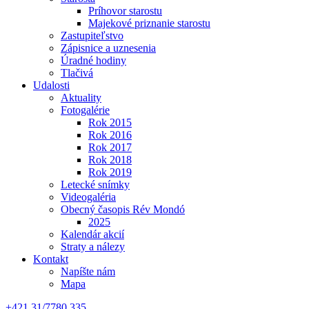
Príhovor starostu
Majekové priznanie starostu
Zastupiteľstvo
Zápisnice a uznesenia
Úradné hodiny
Tlačivá
Udalosti
Aktuality
Fotogalérie
Rok 2015
Rok 2016
Rok 2017
Rok 2018
Rok 2019
Letecké snímky
Videogaléria
Obecný časopis Rév Mondó
2025
Kalendár akcií
Straty a nálezy
Kontakt
Napíšte nám
Mapa
+421 31/7780 335