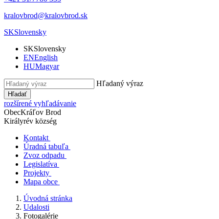
kralovbrod@kralovbrod.sk
SK
Slovensky
SK
Slovensky
EN
English
HU
Magyar
Hľadaný výraz
Hľadať
rozšírené vyhľadávanie
Obec
Kráľov Brod
Királyrév község
Kontakt
Úradná tabuľa
Zvoz odpadu
Legislatíva
Projekty
Mapa obce
Úvodná stránka
Udalosti
Fotogalérie