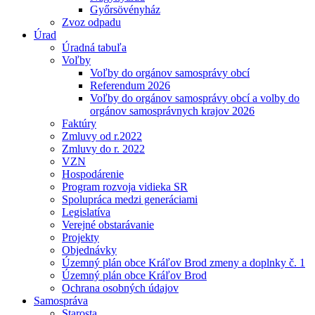
Győrsövényház
Zvoz odpadu
Úrad
Úradná tabuľa
Voľby
Voľby do orgánov samosprávy obcí
Referendum 2026
Voľby do orgánov samosprávy obcí a volby do
orgánov samosprávnych krajov 2026
Faktúry
Zmluvy od r.2022
Zmluvy do r. 2022
VZN
Hospodárenie
Program rozvoja vidieka SR
Spolupráca medzi generáciami
Legislatíva
Verejné obstarávanie
Projekty
Objednávky
Územný plán obce Kráľov Brod zmeny a doplnky č. 1
Územný plán obce Kráľov Brod
Ochrana osobných údajov
Samospráva
Starosta