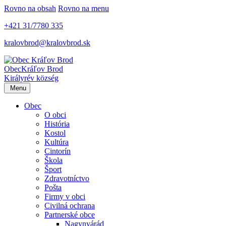
Rovno na obsah
Rovno na menu
+421 31/7780 335
kralovbrod@kralovbrod.sk
Obec
Kráľov Brod
Királyrév község
Menu
Obec
O obci
História
Kostol
Kultúra
Cintorín
Škola
Šport
Zdravotníctvo
Pošta
Firmy v obci
Civilná ochrana
Partnerské obce
Nagynyárád