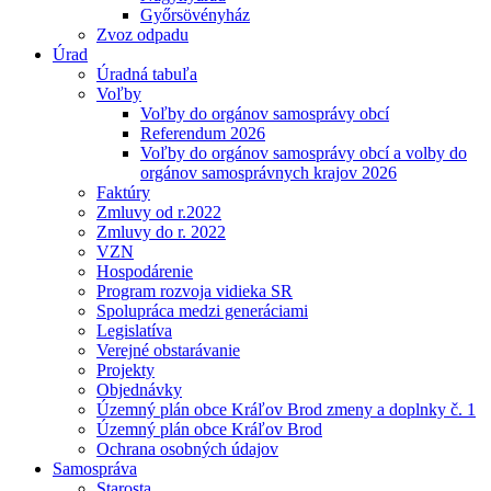
Győrsövényház
Zvoz odpadu
Úrad
Úradná tabuľa
Voľby
Voľby do orgánov samosprávy obcí
Referendum 2026
Voľby do orgánov samosprávy obcí a volby do
orgánov samosprávnych krajov 2026
Faktúry
Zmluvy od r.2022
Zmluvy do r. 2022
VZN
Hospodárenie
Program rozvoja vidieka SR
Spolupráca medzi generáciami
Legislatíva
Verejné obstarávanie
Projekty
Objednávky
Územný plán obce Kráľov Brod zmeny a doplnky č. 1
Územný plán obce Kráľov Brod
Ochrana osobných údajov
Samospráva
Starosta