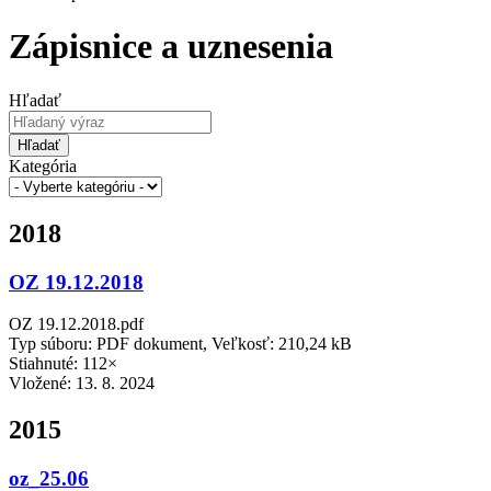
Zápisnice a uznesenia
Hľadať
Hľadať
Kategória
2018
OZ 19.12.2018
OZ 19.12.2018.pdf
Typ súboru: PDF dokument, Veľkosť: 210,24 kB
Stiahnuté: 112×
Vložené:
13. 8. 2024
2015
oz_25.06