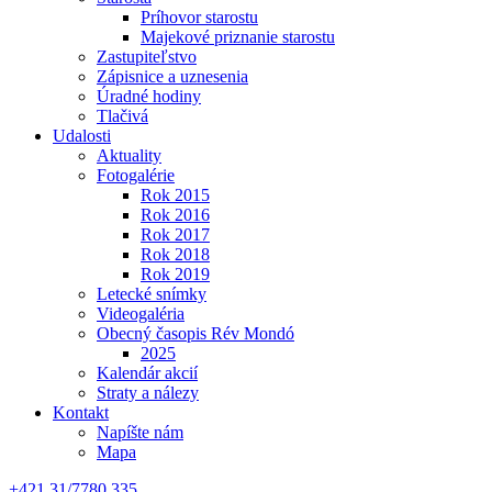
Príhovor starostu
Majekové priznanie starostu
Zastupiteľstvo
Zápisnice a uznesenia
Úradné hodiny
Tlačivá
Udalosti
Aktuality
Fotogalérie
Rok 2015
Rok 2016
Rok 2017
Rok 2018
Rok 2019
Letecké snímky
Videogaléria
Obecný časopis Rév Mondó
2025
Kalendár akcií
Straty a nálezy
Kontakt
Napíšte nám
Mapa
+421 31/7780 335