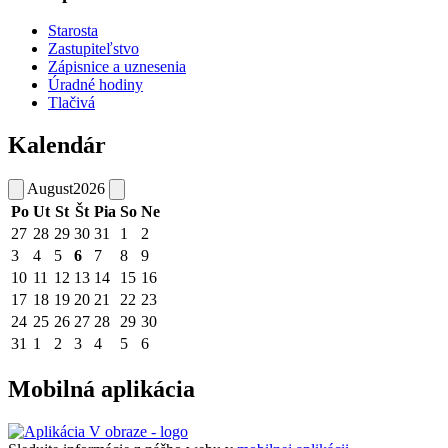
Starosta
Zastupiteľstvo
Zápisnice a uznesenia
Úradné hodiny
Tlačivá
Kalendár
August
2026
Po
Ut
St
Št
Pia
So
Ne
27
28
29
30
31
1
2
3
4
5
6
7
8
9
10
11
12
13
14
15
16
17
18
19
20
21
22
23
24
25
26
27
28
29
30
31
1
2
3
4
5
6
Mobilná aplikácia