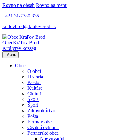
Rovno na obsah
Rovno na menu
+421 31/7780 335
kralovbrod@kralovbrod.sk
Obec
Kráľov Brod
Királyrév község
Menu
Obec
O obci
História
Kostol
Kultúra
Cintorín
Škola
Šport
Zdravotníctvo
Pošta
Firmy v obci
Civilná ochrana
Partnerské obce
Nagynyárád