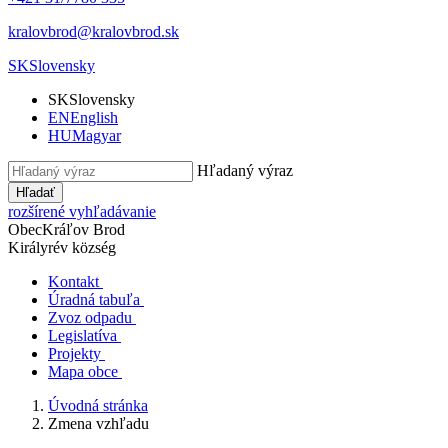
kralovbrod@kralovbrod.sk
SK
Slovensky
SK
Slovensky
EN
English
HU
Magyar
Hľadaný výraz
Hľadať
rozšírené vyhľadávanie
Obec
Kráľov Brod
Királyrév község
Kontakt
Úradná tabuľa
Zvoz odpadu
Legislatíva
Projekty
Mapa obce
Úvodná stránka
Zmena vzhľadu