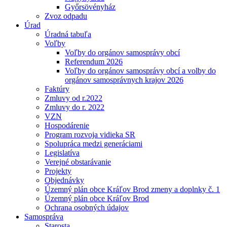
Győrsövényház
Zvoz odpadu
Úrad
Úradná tabuľa
Voľby
Voľby do orgánov samosprávy obcí
Referendum 2026
Voľby do orgánov samosprávy obcí a volby do
orgánov samosprávnych krajov 2026
Faktúry
Zmluvy od r.2022
Zmluvy do r. 2022
VZN
Hospodárenie
Program rozvoja vidieka SR
Spolupráca medzi generáciami
Legislatíva
Verejné obstarávanie
Projekty
Objednávky
Územný plán obce Kráľov Brod zmeny a doplnky č. 1
Územný plán obce Kráľov Brod
Ochrana osobných údajov
Samospráva
Starosta