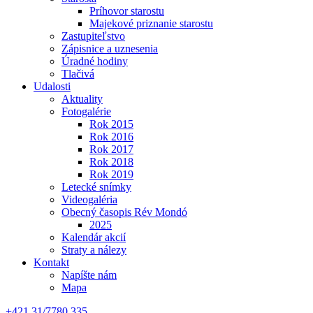
Príhovor starostu
Majekové priznanie starostu
Zastupiteľstvo
Zápisnice a uznesenia
Úradné hodiny
Tlačivá
Udalosti
Aktuality
Fotogalérie
Rok 2015
Rok 2016
Rok 2017
Rok 2018
Rok 2019
Letecké snímky
Videogaléria
Obecný časopis Rév Mondó
2025
Kalendár akcií
Straty a nálezy
Kontakt
Napíšte nám
Mapa
+421 31/7780 335