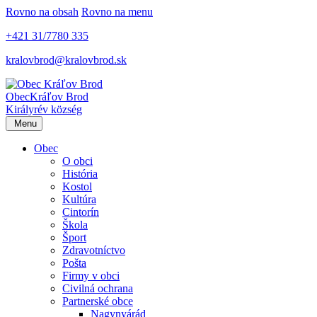
Rovno na obsah
Rovno na menu
+421 31/7780 335
kralovbrod@kralovbrod.sk
Obec
Kráľov Brod
Királyrév község
Menu
Obec
O obci
História
Kostol
Kultúra
Cintorín
Škola
Šport
Zdravotníctvo
Pošta
Firmy v obci
Civilná ochrana
Partnerské obce
Nagynyárád