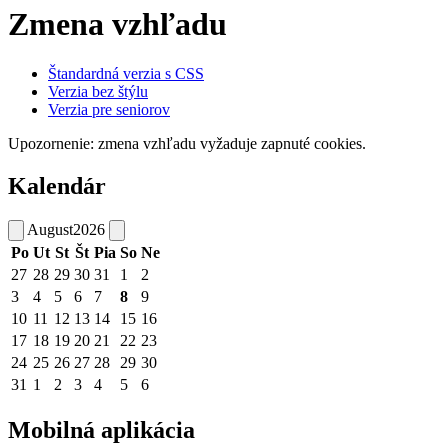
Zmena vzhľadu
Štandardná verzia s CSS
Verzia bez štýlu
Verzia pre seniorov
Upozornenie: zmena vzhľadu vyžaduje zapnuté cookies.
Kalendár
August
2026
Po
Ut
St
Št
Pia
So
Ne
27
28
29
30
31
1
2
3
4
5
6
7
8
9
10
11
12
13
14
15
16
17
18
19
20
21
22
23
24
25
26
27
28
29
30
31
1
2
3
4
5
6
Mobilná aplikácia