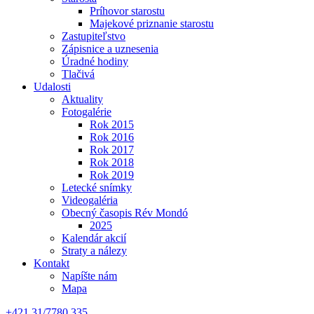
Príhovor starostu
Majekové priznanie starostu
Zastupiteľstvo
Zápisnice a uznesenia
Úradné hodiny
Tlačivá
Udalosti
Aktuality
Fotogalérie
Rok 2015
Rok 2016
Rok 2017
Rok 2018
Rok 2019
Letecké snímky
Videogaléria
Obecný časopis Rév Mondó
2025
Kalendár akcií
Straty a nálezy
Kontakt
Napíšte nám
Mapa
+421 31/7780 335