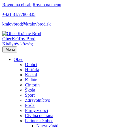
Rovno na obsah
Rovno na menu
+421 31/7780 335
kralovbrod@kralovbrod.sk
Obec
Kráľov Brod
Királyrév község
Menu
Obec
O obci
História
Kostol
Kultúra
Cintorín
Škola
Šport
Zdravotníctvo
Pošta
Firmy v obci
Civilná ochrana
Partnerské obce
Nagynyárád