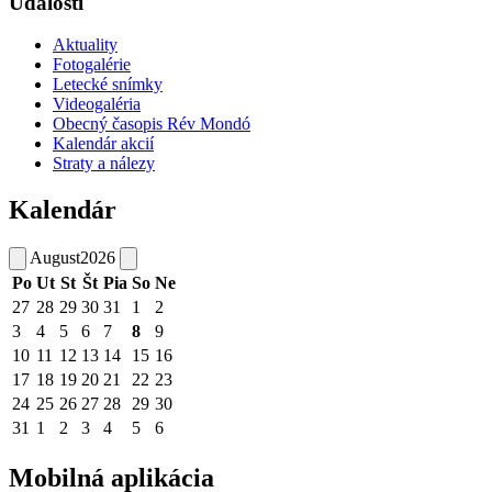
Udalosti
Aktuality
Fotogalérie
Letecké snímky
Videogaléria
Obecný časopis Rév Mondó
Kalendár akcií
Straty a nálezy
Kalendár
August
2026
Po
Ut
St
Št
Pia
So
Ne
27
28
29
30
31
1
2
3
4
5
6
7
8
9
10
11
12
13
14
15
16
17
18
19
20
21
22
23
24
25
26
27
28
29
30
31
1
2
3
4
5
6
Mobilná aplikácia