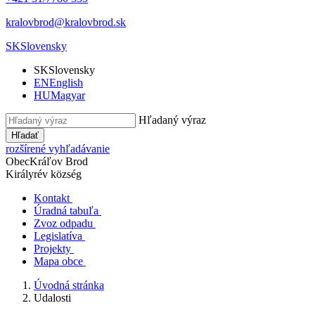
kralovbrod@kralovbrod.sk
SK
Slovensky
SK
Slovensky
EN
English
HU
Magyar
Hľadaný výraz
Hľadať
rozšírené vyhľadávanie
Obec
Kráľov Brod
Királyrév község
Kontakt
Úradná tabuľa
Zvoz odpadu
Legislatíva
Projekty
Mapa obce
Úvodná stránka
Udalosti