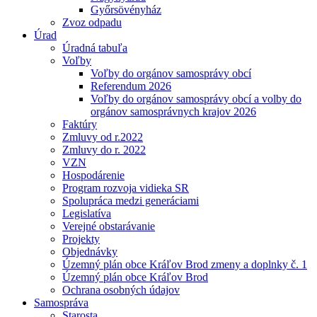
Győrsövényház
Zvoz odpadu
Úrad
Úradná tabuľa
Voľby
Voľby do orgánov samosprávy obcí
Referendum 2026
Voľby do orgánov samosprávy obcí a volby do
orgánov samosprávnych krajov 2026
Faktúry
Zmluvy od r.2022
Zmluvy do r. 2022
VZN
Hospodárenie
Program rozvoja vidieka SR
Spolupráca medzi generáciami
Legislatíva
Verejné obstarávanie
Projekty
Objednávky
Územný plán obce Kráľov Brod zmeny a doplnky č. 1
Územný plán obce Kráľov Brod
Ochrana osobných údajov
Samospráva
Starosta