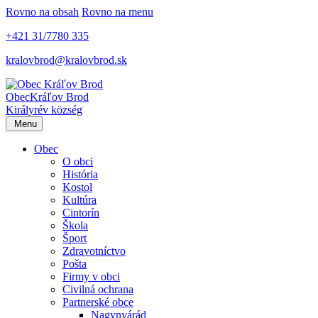
Rovno na obsah
Rovno na menu
+421 31/7780 335
kralovbrod@kralovbrod.sk
Obec
Kráľov Brod
Királyrév község
Menu
Obec
O obci
História
Kostol
Kultúra
Cintorín
Škola
Šport
Zdravotníctvo
Pošta
Firmy v obci
Civilná ochrana
Partnerské obce
Nagynyárád