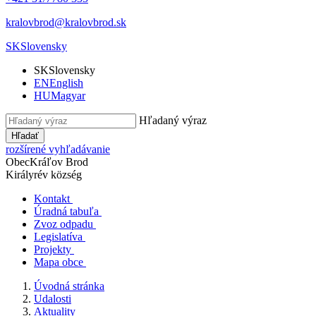
kralovbrod@kralovbrod.sk
SK
Slovensky
SK
Slovensky
EN
English
HU
Magyar
Hľadaný výraz
Hľadať
rozšírené vyhľadávanie
Obec
Kráľov Brod
Királyrév község
Kontakt
Úradná tabuľa
Zvoz odpadu
Legislatíva
Projekty
Mapa obce
Úvodná stránka
Udalosti
Aktuality