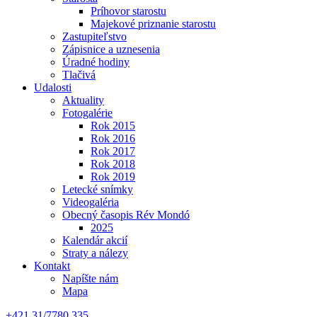
Príhovor starostu
Majekové priznanie starostu
Zastupiteľstvo
Zápisnice a uznesenia
Úradné hodiny
Tlačivá
Udalosti
Aktuality
Fotogalérie
Rok 2015
Rok 2016
Rok 2017
Rok 2018
Rok 2019
Letecké snímky
Videogaléria
Obecný časopis Rév Mondó
2025
Kalendár akcií
Straty a nálezy
Kontakt
Napíšte nám
Mapa
+421 31/7780 335