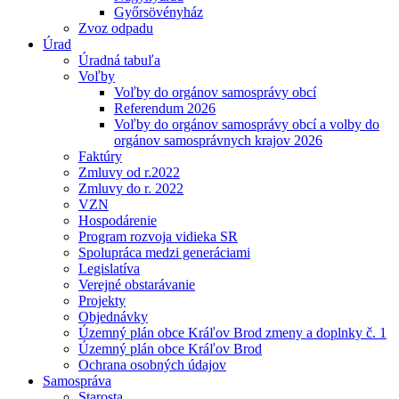
Győrsövényház
Zvoz odpadu
Úrad
Úradná tabuľa
Voľby
Voľby do orgánov samosprávy obcí
Referendum 2026
Voľby do orgánov samosprávy obcí a volby do
orgánov samosprávnych krajov 2026
Faktúry
Zmluvy od r.2022
Zmluvy do r. 2022
VZN
Hospodárenie
Program rozvoja vidieka SR
Spolupráca medzi generáciami
Legislatíva
Verejné obstarávanie
Projekty
Objednávky
Územný plán obce Kráľov Brod zmeny a doplnky č. 1
Územný plán obce Kráľov Brod
Ochrana osobných údajov
Samospráva
Starosta