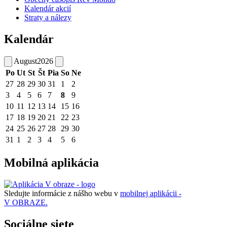
Kalendár akcií
Straty a nálezy
Kalendár
August
2026
Po
Ut
St
Št
Pia
So
Ne
27
28
29
30
31
1
2
3
4
5
6
7
8
9
10
11
12
13
14
15
16
17
18
19
20
21
22
23
24
25
26
27
28
29
30
31
1
2
3
4
5
6
Mobilná aplikácia
Sledujte informácie z nášho webu v
mobilnej aplikácii -
V OBRAZE.
Sociálne siete