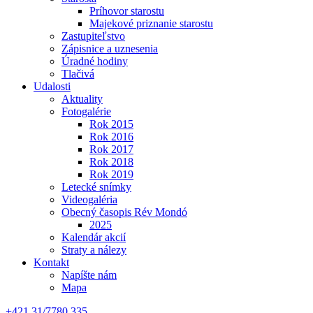
Príhovor starostu
Majekové priznanie starostu
Zastupiteľstvo
Zápisnice a uznesenia
Úradné hodiny
Tlačivá
Udalosti
Aktuality
Fotogalérie
Rok 2015
Rok 2016
Rok 2017
Rok 2018
Rok 2019
Letecké snímky
Videogaléria
Obecný časopis Rév Mondó
2025
Kalendár akcií
Straty a nálezy
Kontakt
Napíšte nám
Mapa
+421 31/7780 335