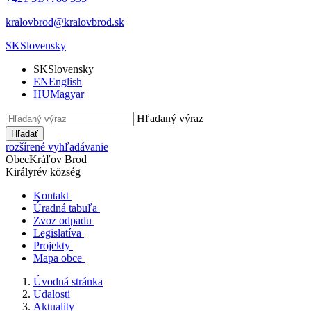
kralovbrod@kralovbrod.sk
SK
Slovensky
SK
Slovensky
EN
English
HU
Magyar
Hľadaný výraz
Hľadať
rozšírené vyhľadávanie
Obec
Kráľov Brod
Királyrév község
Kontakt
Úradná tabuľa
Zvoz odpadu
Legislatíva
Projekty
Mapa obce
Úvodná stránka
Udalosti
Aktuality