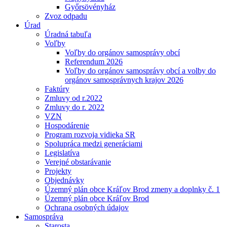
Győrsövényház
Zvoz odpadu
Úrad
Úradná tabuľa
Voľby
Voľby do orgánov samosprávy obcí
Referendum 2026
Voľby do orgánov samosprávy obcí a volby do
orgánov samosprávnych krajov 2026
Faktúry
Zmluvy od r.2022
Zmluvy do r. 2022
VZN
Hospodárenie
Program rozvoja vidieka SR
Spolupráca medzi generáciami
Legislatíva
Verejné obstarávanie
Projekty
Objednávky
Územný plán obce Kráľov Brod zmeny a doplnky č. 1
Územný plán obce Kráľov Brod
Ochrana osobných údajov
Samospráva
Starosta