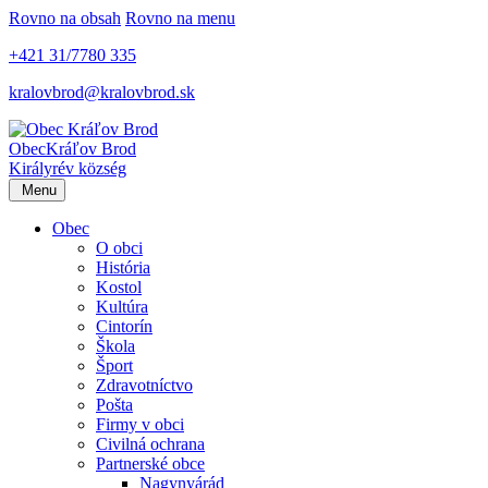
Rovno na obsah
Rovno na menu
+421 31/7780 335
kralovbrod@kralovbrod.sk
Obec
Kráľov Brod
Királyrév község
Menu
Obec
O obci
História
Kostol
Kultúra
Cintorín
Škola
Šport
Zdravotníctvo
Pošta
Firmy v obci
Civilná ochrana
Partnerské obce
Nagynyárád