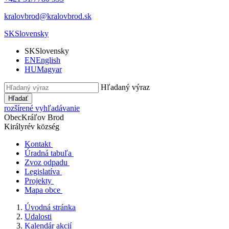
kralovbrod@kralovbrod.sk
SK
Slovensky
SK
Slovensky
EN
English
HU
Magyar
Hľadaný výraz
Hľadať
rozšírené vyhľadávanie
Obec
Kráľov Brod
Királyrév község
Kontakt
Úradná tabuľa
Zvoz odpadu
Legislatíva
Projekty
Mapa obce
Úvodná stránka
Udalosti
Kalendár akcií