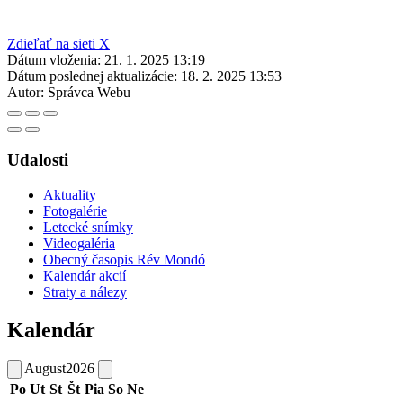
Zdieľať na sieti X
Dátum vloženia:
21. 1. 2025 13:19
Dátum poslednej aktualizácie:
18. 2. 2025 13:53
Autor:
Správca Webu
Udalosti
Aktuality
Fotogalérie
Letecké snímky
Videogaléria
Obecný časopis Rév Mondó
Kalendár akcií
Straty a nálezy
Kalendár
August
2026
Po
Ut
St
Št
Pia
So
Ne