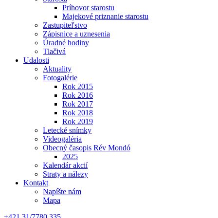
Príhovor starostu
Majekové priznanie starostu
Zastupiteľstvo
Zápisnice a uznesenia
Úradné hodiny
Tlačivá
Udalosti
Aktuality
Fotogalérie
Rok 2015
Rok 2016
Rok 2017
Rok 2018
Rok 2019
Letecké snímky
Videogaléria
Obecný časopis Rév Mondó
2025
Kalendár akcií
Straty a nálezy
Kontakt
Napíšte nám
Mapa
+421 31/7780 335