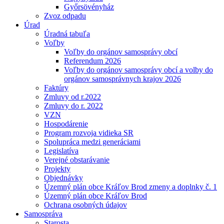
Győrsövényház
Zvoz odpadu
Úrad
Úradná tabuľa
Voľby
Voľby do orgánov samosprávy obcí
Referendum 2026
Voľby do orgánov samosprávy obcí a volby do
orgánov samosprávnych krajov 2026
Faktúry
Zmluvy od r.2022
Zmluvy do r. 2022
VZN
Hospodárenie
Program rozvoja vidieka SR
Spolupráca medzi generáciami
Legislatíva
Verejné obstarávanie
Projekty
Objednávky
Územný plán obce Kráľov Brod zmeny a doplnky č. 1
Územný plán obce Kráľov Brod
Ochrana osobných údajov
Samospráva
Starosta