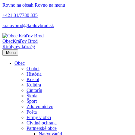
Rovno na obsah
Rovno na menu
+421 31/7780 335
kralovbrod@kralovbrod.sk
Obec
Kráľov Brod
Királyrév község
Menu
Obec
O obci
História
Kostol
Kultúra
Cintorín
Škola
Šport
Zdravotníctvo
Pošta
Firmy v obci
Civilná ochrana
Partnerské obce
Nagynyárád