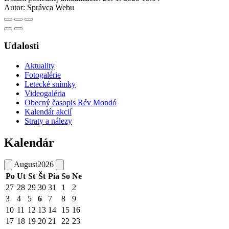
Autor:
Správca Webu
Udalosti
Aktuality
Fotogalérie
Letecké snímky
Videogaléria
Obecný časopis Rév Mondó
Kalendár akcií
Straty a nálezy
Kalendár
August
2026
Po
Ut
St
Št
Pia
So
Ne
27
28
29
30
31
1
2
3
4
5
6
7
8
9
10
11
12
13
14
15
16
17
18
19
20
21
22
23