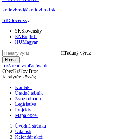
kralovbrod@kralovbrod.sk
SK
Slovensky
SK
Slovensky
EN
English
HU
Magyar
Hľadaný výraz
Hľadať
rozšírené vyhľadávanie
Obec
Kráľov Brod
Királyrév község
Kontakt
Úradná tabuľa
Zvoz odpadu
Legislatíva
Projekty
Mapa obce
Úvodná stránka
Udalosti
Kalendár akcií