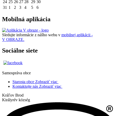
24
25
26
27
28
29
30
31
1
2
3
4
5
6
Mobilná aplikácia
Sledujte informácie z nášho webu v
mobilnej aplikácii -
V OBRAZE.
Sociálne siete
Samospráva obce
Starosta obce
Zobraziť viac
Kontaktujte nás
Zobraziť viac
Kráľov Brod
Királyrév község