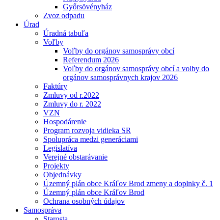
Győrsövényház
Zvoz odpadu
Úrad
Úradná tabuľa
Voľby
Voľby do orgánov samosprávy obcí
Referendum 2026
Voľby do orgánov samosprávy obcí a volby do
orgánov samosprávnych krajov 2026
Faktúry
Zmluvy od r.2022
Zmluvy do r. 2022
VZN
Hospodárenie
Program rozvoja vidieka SR
Spolupráca medzi generáciami
Legislatíva
Verejné obstarávanie
Projekty
Objednávky
Územný plán obce Kráľov Brod zmeny a doplnky č. 1
Územný plán obce Kráľov Brod
Ochrana osobných údajov
Samospráva
Starosta