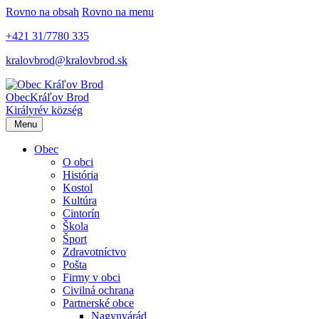
Rovno na obsah
Rovno na menu
+421 31/7780 335
kralovbrod@kralovbrod.sk
Obec
Kráľov Brod
Királyrév község
Menu
Obec
O obci
História
Kostol
Kultúra
Cintorín
Škola
Šport
Zdravotníctvo
Pošta
Firmy v obci
Civilná ochrana
Partnerské obce
Nagynyárád