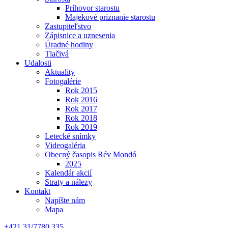
Príhovor starostu
Majekové priznanie starostu
Zastupiteľstvo
Zápisnice a uznesenia
Úradné hodiny
Tlačivá
Udalosti
Aktuality
Fotogalérie
Rok 2015
Rok 2016
Rok 2017
Rok 2018
Rok 2019
Letecké snímky
Videogaléria
Obecný časopis Rév Mondó
2025
Kalendár akcií
Straty a nálezy
Kontakt
Napíšte nám
Mapa
+421 31/7780 335