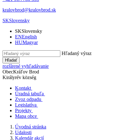
kralovbrod@kralovbrod.sk
SK
Slovensky
SK
Slovensky
EN
English
HU
Magyar
Hľadaný výraz
Hľadať
rozšírené vyhľadávanie
Obec
Kráľov Brod
Királyrév község
Kontakt
Úradná tabuľa
Zvoz odpadu
Legislatíva
Projekty
Mapa obce
Úvodná stránka
Udalosti
Kalendár akcií