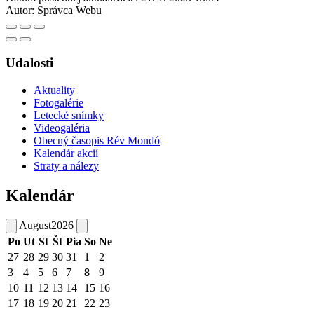
Autor:
Správca Webu
Udalosti
Aktuality
Fotogalérie
Letecké snímky
Videogaléria
Obecný časopis Rév Mondó
Kalendár akcií
Straty a nálezy
Kalendár
August
2026
Po
Ut
St
Št
Pia
So
Ne
27
28
29
30
31
1
2
3
4
5
6
7
8
9
10
11
12
13
14
15
16
17
18
19
20
21
22
23