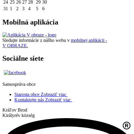
24
25
26
27
28
29
30
31
1
2
3
4
5
6
Mobilná aplikácia
Sledujte informácie z nášho webu v
mobilnej aplikácii -
V OBRAZE.
Sociálne siete
Samospráva obce
Starosta obce
Zobraziť viac
Kontaktujte nás
Zobraziť viac
Kráľov Brod
Királyrév község