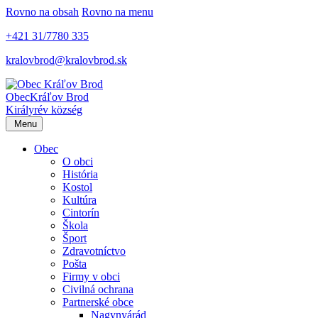
Rovno na obsah
Rovno na menu
+421 31/7780 335
kralovbrod@kralovbrod.sk
Obec
Kráľov Brod
Királyrév község
Menu
Obec
O obci
História
Kostol
Kultúra
Cintorín
Škola
Šport
Zdravotníctvo
Pošta
Firmy v obci
Civilná ochrana
Partnerské obce
Nagynyárád