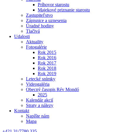
Príhovor starostu
Majekové priznanie starostu
Zastupiteľstvo
Zápisnice a uznesenia
Úradné hodiny
Tlačivá
Udalosti
Aktuality
Fotogalérie
Rok 2015
Rok 2016
Rok 2017
Rok 2018
Rok 2019
Letecké snímky
Videogaléria
Obecný časopis Rév Mondó
2025
Kalendár akcií
Straty a nálezy
Kontakt
Napíšte nám
Mapa
+421 31/7780 335