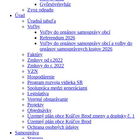
Győrsövényház
Zvoz odpadu
Úrad
Úradná tabuľa
Voľby
Voľby do orgánov samosprávy obcí
Referendum 2026
Voľby do orgánov samosprávy obcí a volby do
orgánov samosprávnych krajov 2026
Faktúry
Zmluvy od r.2022
Zmluvy do r. 2022
VZN
Hospodárenie
Program rozvoja vidieka SR
Spolupráca medzi generáciami
Legislatíva
Verejné obstarávanie
Projekty
Objednávky
Územný plán obce Kráľov Brod zmeny a doplnky č. 1
Územný plán obce Kráľov Brod
Ochrana osobných údajov
Samospráva
Starosta