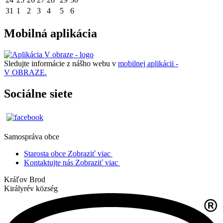
31
1
2
3
4
5
6
Mobilná aplikácia
Sledujte informácie z nášho webu v
mobilnej aplikácii -
V OBRAZE.
Sociálne siete
Samospráva obce
Starosta obce
Zobraziť viac
Kontaktujte nás
Zobraziť viac
Kráľov Brod
Királyrév község