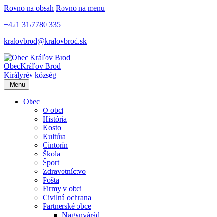
Rovno na obsah
Rovno na menu
+421 31/7780 335
kralovbrod@kralovbrod.sk
Obec
Kráľov Brod
Királyrév község
Menu
Obec
O obci
História
Kostol
Kultúra
Cintorín
Škola
Šport
Zdravotníctvo
Pošta
Firmy v obci
Civilná ochrana
Partnerské obce
Nagynyárád