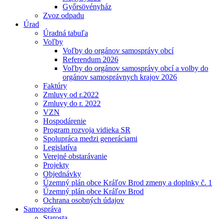
Győrsövényház
Zvoz odpadu
Úrad
Úradná tabuľa
Voľby
Voľby do orgánov samosprávy obcí
Referendum 2026
Voľby do orgánov samosprávy obcí a volby do
orgánov samosprávnych krajov 2026
Faktúry
Zmluvy od r.2022
Zmluvy do r. 2022
VZN
Hospodárenie
Program rozvoja vidieka SR
Spolupráca medzi generáciami
Legislatíva
Verejné obstarávanie
Projekty
Objednávky
Územný plán obce Kráľov Brod zmeny a doplnky č. 1
Územný plán obce Kráľov Brod
Ochrana osobných údajov
Samospráva
Starosta