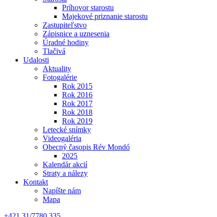
Príhovor starostu
Majekové priznanie starostu
Zastupiteľstvo
Zápisnice a uznesenia
Úradné hodiny
Tlačivá
Udalosti
Aktuality
Fotogalérie
Rok 2015
Rok 2016
Rok 2017
Rok 2018
Rok 2019
Letecké snímky
Videogaléria
Obecný časopis Rév Mondó
2025
Kalendár akcií
Straty a nálezy
Kontakt
Napíšte nám
Mapa
+421 31/7780 335