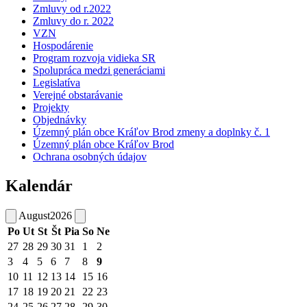
Zmluvy od r.2022
Zmluvy do r. 2022
VZN
Hospodárenie
Program rozvoja vidieka SR
Spolupráca medzi generáciami
Legislatíva
Verejné obstarávanie
Projekty
Objednávky
Územný plán obce Kráľov Brod zmeny a doplnky č. 1
Územný plán obce Kráľov Brod
Ochrana osobných údajov
Kalendár
August
2026
Po
Ut
St
Št
Pia
So
Ne
27
28
29
30
31
1
2
3
4
5
6
7
8
9
10
11
12
13
14
15
16
17
18
19
20
21
22
23
24
25
26
27
28
29
30