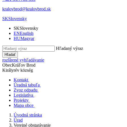
kralovbrod@kralovbrod.sk
SK
Slovensky
SK
Slovensky
EN
English
HU
Magyar
Hľadaný výraz
Hľadať
rozšírené vyhľadávanie
Obec
Kráľov Brod
Királyrév község
Kontakt
Úradná tabuľa
Zvoz odpadu
Legislatíva
Projekty
Mapa obce
Úvodná stránka
Úrad
Verejné obstarávanie