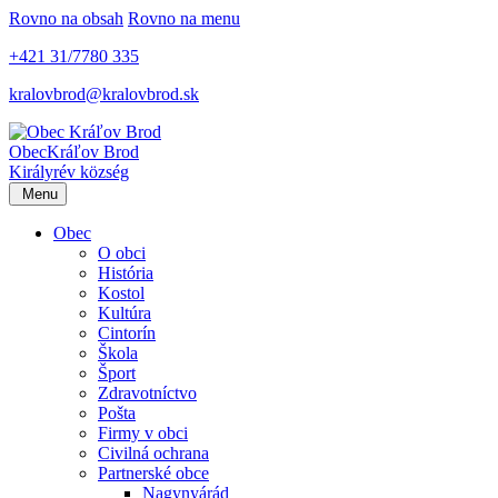
Rovno na obsah
Rovno na menu
+421 31/7780 335
kralovbrod@kralovbrod.sk
Obec
Kráľov Brod
Királyrév község
Menu
Obec
O obci
História
Kostol
Kultúra
Cintorín
Škola
Šport
Zdravotníctvo
Pošta
Firmy v obci
Civilná ochrana
Partnerské obce
Nagynyárád