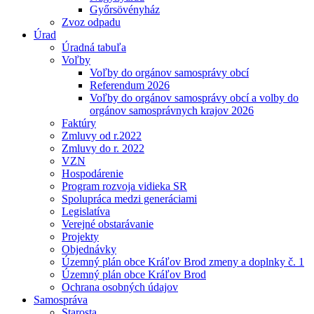
Győrsövényház
Zvoz odpadu
Úrad
Úradná tabuľa
Voľby
Voľby do orgánov samosprávy obcí
Referendum 2026
Voľby do orgánov samosprávy obcí a volby do
orgánov samosprávnych krajov 2026
Faktúry
Zmluvy od r.2022
Zmluvy do r. 2022
VZN
Hospodárenie
Program rozvoja vidieka SR
Spolupráca medzi generáciami
Legislatíva
Verejné obstarávanie
Projekty
Objednávky
Územný plán obce Kráľov Brod zmeny a doplnky č. 1
Územný plán obce Kráľov Brod
Ochrana osobných údajov
Samospráva
Starosta