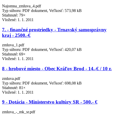
Najomna_zmluva_4.pdf
Typ súboru: PDF dokument, Veľkosť: 573,98 kB
Stiahnuté: 79×
Vložené:
1. 1. 2011
7. - finančné prostriedky - Trnavský samosprávny
kraj - 2500.-€
zmluva_1.pdf
Typ súboru: PDF dokument, Veľkosť: 420,07 kB
Stiahnuté: 69×
Vložené:
1. 1. 2011
8 - hrobové miesto - Obec Kráľov Brod - 14.-€ / 10 r.
zmluva.pdf
Typ súboru: PDF dokument, Veľkosť: 698,08 kB
Stiahnuté: 81×
Vložené:
1. 1. 2011
9 - Dotácia - Ministerstvo kultúry SR - 500.- €
zmluva_-_mk_sr.pdf