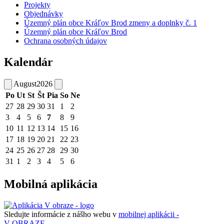
Projekty
Objednávky
Územný plán obce Kráľov Brod zmeny a doplnky č. 1
Územný plán obce Kráľov Brod
Ochrana osobných údajov
Kalendár
August
2026
Po
Ut
St
Št
Pia
So
Ne
27
28
29
30
31
1
2
3
4
5
6
7
8
9
10
11
12
13
14
15
16
17
18
19
20
21
22
23
24
25
26
27
28
29
30
31
1
2
3
4
5
6
Mobilná aplikácia
Sledujte informácie z nášho webu v
mobilnej aplikácii -
V OBRAZE.