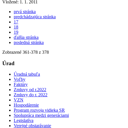
Vložené:
1. 1. 2011
prvá stránka
predchádzajúca stránka
17
18
19
ďalšia stránka
posledná stránka
Zobrazené
361
-
378
z 378
Úrad
Úradná tabuľa
Voľby
Faktúry
Zmluvy od r.2022
Zmluvy do r. 2022
VZN
Hospodárenie
Program rozvoja vidieka SR
Spolupráca medzi generáciami
Legislatíva
Verejné obstarávanie