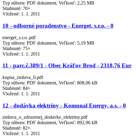
Typ súboru: PDF dokument, Veľkosť: 2,25 MB
Stiahnuté: 70×
Vložené:
1. 1. 2011
10 - odborné poradenstvo - Energet, s.r.o. - 0
energet_s.r.o..pdf
Typ súboru: PDF dokument, Veľkosť: 5,19 MB
Stiahnuté: 75×
Vložené:
1. 1. 2011
11 - parc.č.389/1 - Obec Kráľov Brod - 2318,76 Eur
kupna_zmluva_0.pdf
Typ súboru: PDF dokument, Veľkosť: 808,06 kB
Stiahnuté: 84×
Vložené:
1. 1. 2011
12 - dodávka elektriny - Komunal Energy, a.s. - 0
zmluva_o_zdruzenej_dodavke_elektriny.pdf
Typ súboru: PDF dokument, Veľkosť: 892,96 kB
Stiahnuté: 82×
Vložené:
1. 1. 2011