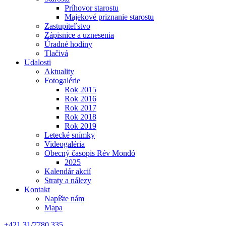
Príhovor starostu
Majekové priznanie starostu
Zastupiteľstvo
Zápisnice a uznesenia
Úradné hodiny
Tlačivá
Udalosti
Aktuality
Fotogalérie
Rok 2015
Rok 2016
Rok 2017
Rok 2018
Rok 2019
Letecké snímky
Videogaléria
Obecný časopis Rév Mondó
2025
Kalendár akcií
Straty a nálezy
Kontakt
Napíšte nám
Mapa
+421 31/7780 335