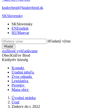
kralovbrod@kralovbrod.sk
SK
Slovensky
SK
Slovensky
EN
English
HU
Magyar
Hľadaný výraz
Hľadať
rozšírené vyhľadávanie
Obec
Kráľov Brod
Királyrév község
Kontakt
Úradná tabuľa
Zvoz odpadu
Legislatíva
Projekty
Mapa obce
Úvodná stránka
Úrad
Zmluvy do r. 2022