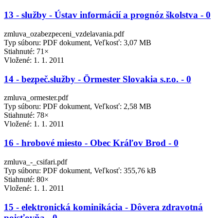
13 - služby - Ústav informácií a prognóz školstva - 0
zmluva_ozabezpeceni_vzdelavania.pdf
Typ súboru: PDF dokument, Veľkosť: 3,07 MB
Stiahnuté: 71×
Vložené:
1. 1. 2011
14 - bezpeč.služby - Örmester Slovakia s.r.o. - 0
zmluva_ormester.pdf
Typ súboru: PDF dokument, Veľkosť: 2,58 MB
Stiahnuté: 78×
Vložené:
1. 1. 2011
16 - hrobové miesto - Obec Kráľov Brod - 0
zmluva_-_csifari.pdf
Typ súboru: PDF dokument, Veľkosť: 355,76 kB
Stiahnuté: 80×
Vložené:
1. 1. 2011
15 - elektronická kominikácia - Dôvera zdravotná
poisťovňa - 0