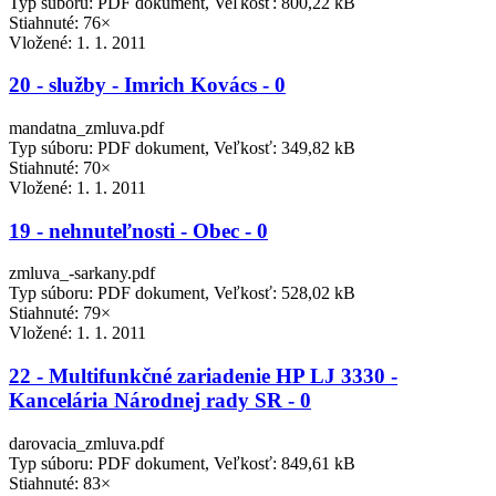
Typ súboru: PDF dokument, Veľkosť: 800,22 kB
Stiahnuté: 76×
Vložené:
1. 1. 2011
20 - služby - Imrich Kovács - 0
mandatna_zmluva.pdf
Typ súboru: PDF dokument, Veľkosť: 349,82 kB
Stiahnuté: 70×
Vložené:
1. 1. 2011
19 - nehnuteľnosti - Obec - 0
zmluva_-sarkany.pdf
Typ súboru: PDF dokument, Veľkosť: 528,02 kB
Stiahnuté: 79×
Vložené:
1. 1. 2011
22 - Multifunkčné zariadenie HP LJ 3330 -
Kancelária Národnej rady SR - 0
darovacia_zmluva.pdf
Typ súboru: PDF dokument, Veľkosť: 849,61 kB
Stiahnuté: 83×